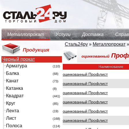
Металлопрокат
Услуги
Доставка
Справ
Сталь24ру
»
Металлопрокат
Продукция
Проф
оцинкованный
Черный прокат
Арматура
(110)
Наименование
Балка
(68)
Профлист
оцинкованный
Канат
(73)
Профлист
оцинкованный
Катанка
(8)
Профлист
оцинкованный
Квадрат
(441)
Профлист
оцинкованный
Круг
(85)
Лента
Профлист
оцинкованный
(19)
Лист
(168)
Профлист
оцинкованный
Полоса
(114)