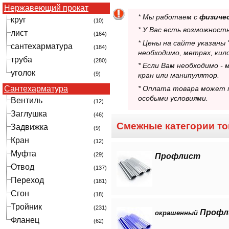
Нержавеющий прокат
* Мы работаем с
физиче
круг
(10)
* У Вас есть возможност
лист
(164)
* Цены на сайте указаны
сантехарматура
(184)
необходимо, метрах, кил
труба
(280)
* Если Вам необходимо -
уголок
(9)
кран или манипулятор.
* Оплата товара может п
Сантехарматура
особыми условиями.
Вентиль
(12)
Заглушка
(46)
Смежные категории то
Задвижка
(9)
Кран
(12)
Муфта
(29)
Профлист
Отвод
(137)
Переход
(181)
Сгон
(18)
Тройник
(231)
Профл
окрашенный
Фланец
(62)