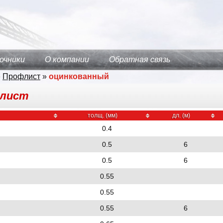
очники
О компании
Обратная связь
»
Профлист
»
оцинкованный
лист
толщ. (мм)
дл. (м)
0.4
0.5
6
0.5
6
0.55
0.55
0.55
6