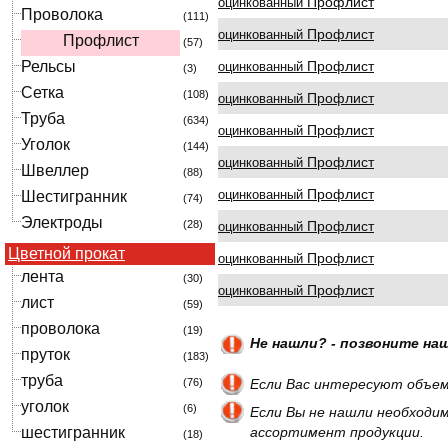
Профлист
оцинкованный
Проволока
(111)
Профлист
оцинкованный
Профлист
(57)
Рельсы
Профлист
оцинкованный
(3)
Сетка
(108)
Профлист
оцинкованный
Труба
(634)
Профлист
оцинкованный
Уголок
(144)
Профлист
оцинкованный
Швеллер
(88)
Профлист
оцинкованный
Шестигранник
(74)
Электроды
(28)
Профлист
оцинкованный
Цветной прокат
Профлист
оцинкованный
лента
(30)
Профлист
оцинкованный
лист
(59)
проволока
(19)
Не нашли? - позвоните наш
пруток
(183)
труба
(76)
Если Вас интересуют объем
уголок
(6)
Если Вы не нашли необходим
шестигранник
ассортимент продукции.
(18)