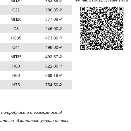
e-mail:
2786223@steel24.ru
МП20
353.55 ₽
С21
386.85 ₽
МП20
377.09 ₽
С8
246.00 ₽
НС35
473.00 ₽
С44
498.00 ₽
МП35
492.57 ₽
Н60
621.00 ₽
Н60
669.18 ₽
Н75
754.50 ₽
и потребности и возможности!
личие. В каталоге указан не весь