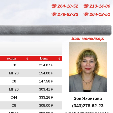
☏ 264-18-52
☏ 213-14-86
☏ 278-62-23
☏ 264-18-51
Ваш менеджер:
гофра
Цена
С8
214.87 ₽
МП20
154.00 ₽
С8
147.58 ₽
МП20
303.41 ₽
С44
333.26 ₽
Зоя Яхонтова
(343)278-62-23
С8
308.00 ₽