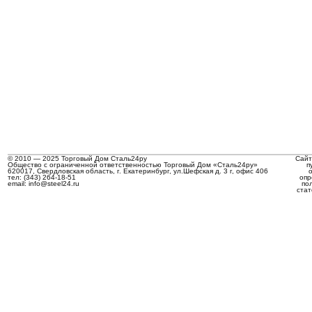
© 2010 — 2025 Торговый Дом Сталь24ру
Сайт
Общество с ограниченной ответственностью Торговый Дом «Сталь24ру»
п
620017, Свердловская область, г. Екатеринбург, ул.Шефская д. 3 г, офис 406
тел: (343) 264-18-51
опр
email: info@steel24.ru
по
стат