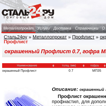
Металлопрокат
Услуги
Доставка
Справочники
О
Сталь24ру
»
Металлопрокат
»
Профлист
»
ок
Профлист
окрашенный Профлист 0.7, гофра М
Наименование
толщ. (мм)
гофра
Профлист
0.7
МП35
окрашенный
Описание:
окрашенный
Профлист окрашенн
профнастил, для допол