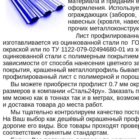
материала и придания 
оформления. Используе
ограждающих (заборов, о
навесных (кровля, наве
прочих металлоконструк
Лист профилированн
изготавливается из оцинкованной стали по Г
окраской или по ТУ 1122-079-02494680-01 из 
оцинкованной стали с полимерным покрытием 
зависимости от способа нанесения цветного з
покрытия, крашенный металлопрофиль бывает
профилированный лист с полимерной и порош
Вы можете приобрести профлист 0.7 мм ок
размеров в компании «Сталь24ру». Заказать 
мм можно как в тоннах так и в метрах, возмо
и доставка товара до места работ.
Мы тщательно контролируем качество пост
На Ваш выбор как дешёвый окрашенный профл
дорогие его виды. Все товары проходят прове
соответствие принятым стандартам.