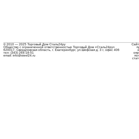
© 2010 — 2025 Торговый Дом Сталь24ру
Сайт
Общество с ограниченной ответственностью Торговый Дом «Сталь24ру»
п
620017, Свердловская область, г. Екатеринбург, ул.Шефская д. 3 г, офис 406
тел: (343) 264-18-51
опр
email: info@steel24.ru
по
стат