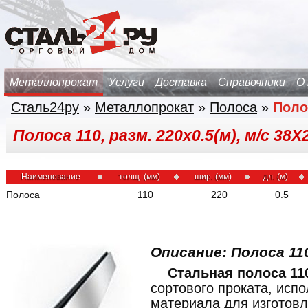
Металлопрокат
Услуги
Доставка
Справочники
О
Сталь24ру
»
Металлопрокат
»
Полоса
»
Поло
Полоса 110, разм. 220х0.5(м), м/с 3
Наименование
толщ. (мм)
шир. (мм)
дл. (м)
Полоса
110
220
0.5
Описание: Полоса 11
Стальная полоса 11
сортового проката, исп
материала для изготовл