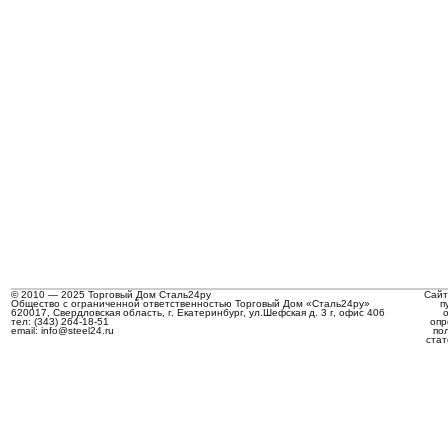
© 2010 — 2025 Торговый Дом Сталь24ру
Сайт
Общество с ограниченной ответственностью Торговый Дом «Сталь24ру»
п
620017, Свердловская область, г. Екатеринбург, ул.Шефская д. 3 г, офис 406
тел: (343) 264-18-51
опр
email: info@steel24.ru
по
стат