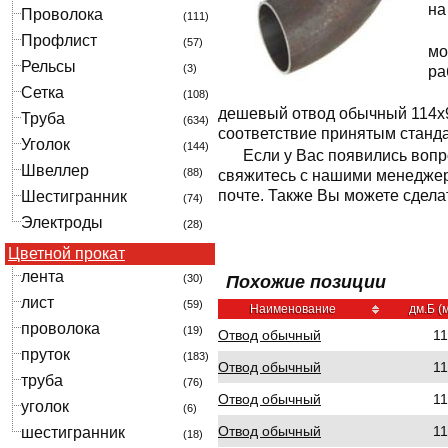
на
Проволока
(111)
Профлист
(57)
мо
Рельсы
(3)
ра
Сетка
(108)
дешевый отвод обычный 114x9 
Труба
(634)
соответствие принятым станд
Уголок
(144)
Если у Вас появились вопр
Швеллер
(88)
свяжитесь с нашими менеджер
почте. Также Вы можете сделат
Шестигранник
(74)
Электроды
(28)
Цветной прокат
лента
(30)
Похожие позиции
лист
(59)
Наименование
дм.Б (
проволока
(19)
Отвод обычный
1
пруток
(183)
Отвод обычный
1
труба
(76)
Отвод обычный
1
уголок
(6)
Отвод обычный
1
шестигранник
(18)