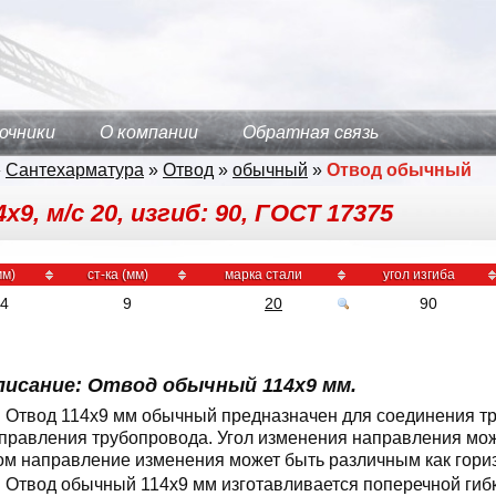
очники
О компании
Обратная связь
»
Сантехарматура
»
Отвод
»
обычный
»
Отвод обычный
, м/с 20, изгиб: 90, ГОСТ 17375
мм)
ст-ка (мм)
марка стали
угол изгиба
14
9
20
90
писание: Отвод обычный 114x9 мм.
Отвод 114x9 мм обычный предназначен для соединения тр
правления трубопровода. Угол изменения направления может
ом направление изменения может быть различным как гориз
Отвод обычный 114x9 мм изготавливается поперечной гиб