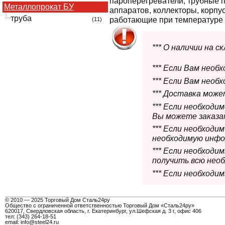
пароперегреватели, трубные 
Металлопрокат БУ
аппаратов, коллекторы, корпус
труба
работающие при температуре о
(11)
*** О наличии на 
*** Если Вам необ
*** Если Вам необ
*** Доставка мож
*** Если необходи
Вы можете заказат
*** Если необходи
необходимую инфо
*** Если необход
получить всю нео
*** Если необходи
© 2010 — 2025 Торговый Дом Сталь24ру
Общество с ограниченной ответственностью Торговый Дом «Сталь24ру»
620017, Свердловская область, г. Екатеринбург, ул.Шефская д. 3 г, офис 406
тел: (343) 264-18-51
email: info@steel24.ru