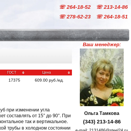
☏ 264-18-52
☏ 213-14-86
☏ 278-62-23
☏ 264-18-51
Ваш менеджер:
ГОСТ
Цена
17375
609.00
руб
./
ед.
уб при изменении угла
Ольга Тамкова
 составлять от 15° до 90°. При
(343) 213-14-86
онтальное так и вертикальное.
кой трубы в холодном состоянии
e-mail:
2131486@steel24.ru