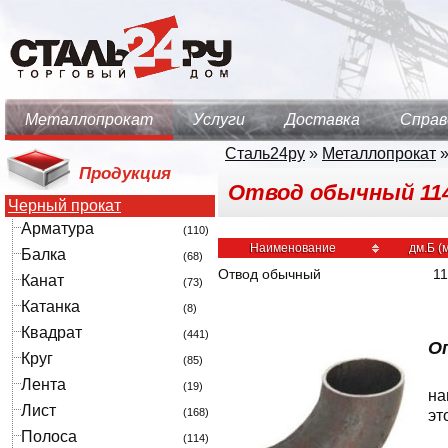
Металлопрокат
Услуги
Доставка
Справ
Сталь24ру
»
Металлопрокат
Продукция
Отвод обычный 114х9
Черный прокат
Арматура
(110)
Наименование
дм.Б (
Балка
(68)
Отвод обычный
1
Канат
(73)
Катанка
(8)
Квадрат
(441)
О
Круг
(85)
Лента
(19)
на
Лист
(168)
эт
Полоса
(114)