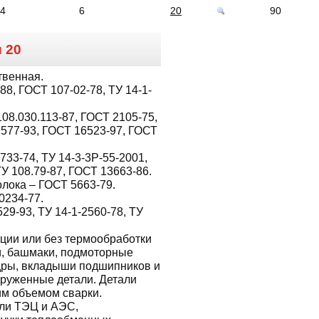
14
6
20
90
и
20
твенная.
8, ГОСТ 107-02-78, ТУ 14-1-
08.030.113-87, ГОСТ 2105-75,
1577-93, ГОСТ 16523-97, ГОСТ
733-74, ТУ 14-3-3Р-55-2001,
ТУ 108.79-87, ГОСТ 13663-86.
лока – ГОСТ 5663-79.
0234-77.
529-93, ТУ 14-1-2560-78, ТУ
ции или без термообработки
ги, башмаки, подмоторные
дры, вкладыши подшипников и
груженные детали. Детали
им объемом сварки.
ли ТЭЦ и АЭС,