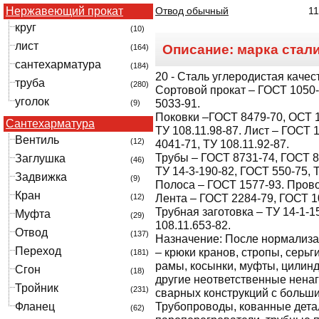
Нержавеющий прокат
Отвод обычный
1
круг
(10)
лист
Описание: марка стал
(164)
сантехарматура
(184)
20
- Сталь углеродистая качес
труба
(280)
Сортовой прокат – ГОСТ 1050-8
уголок
5033-91.
(9)
Поковки –ГОСТ 8479-70, ОСТ 1
Сантехарматура
ТУ 108.11.98-87. Лист – ГОСТ 
Вентиль
(12)
4041-71, ТУ 108.11.92-87.
Трубы – ГОСТ 8731-74, ГОСТ 8
Заглушка
(46)
ТУ 14-3-190-82, ГОСТ 550-75, 
Задвижка
(9)
Полоса – ГОСТ 1577-93. Прово
Кран
(12)
Лента – ГОСТ 2284-79, ГОСТ 1
Трубная заготовка – ТУ 14-1-1
Муфта
(29)
108.11.653-82.
Отвод
(137)
Назначение:
После нормализа
Переход
– крюки кранов, стропы, серь
(181)
рамы, косынки, муфты, цилин
Сгон
(18)
другие неответственные нена
Тройник
(231)
сварных конструкций с больш
Фланец
Трубопроводы, кованные дета
(62)