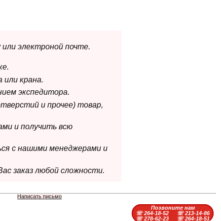
 или электроной почте.
ке.
 или крана.
нием экспедитора.
отверстий и прочее) товар,
ами и получить всю
ься с нашими менеджерами и
Вас заказ любой сложности.
Написать письмо
Позвоните нам
☏ 264-18-52
☏ 213-14-86
☏ 278-62-23
☏ 264-18-51