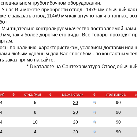
 специальном трубогибочном оборудовании.
У нас Вы можете приобрести отвод 114x9 мм обычный как и
жете заказать отвод 114x9 мм как штучно так и в тоннах, в
бот.
Мы тщательно контролируем качество поставляемой нами 
мм, так и более дорогие его виды. Все товары проходят п
артам.
осы по наличию, характеристикам, условиям доставки или 
ами любым удобным для Вас способом - по контактным те
ь заказ прямо на сайте.
* В каталоге на Сантехарматура Отвод обычный 
мм)
ст-ка (мм)
марка стали
угол изгиба
14
5
20
90
14
8
20
90
14
10
20
90
14
4
20
90