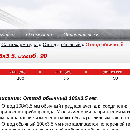
очники
О компании
Обратная связь
»
Сантехарматура
»
Отвод
»
обычный
»
Отвод обычный
3.5, изгиб: 90
дм.Б (мм)
ст-ка (мм)
угол изгиба
108
3.5
90
писание: Отвод обычный 108x3.5 мм.
Отвод 108x3.5 мм обычный предназначен для соединения 
правления трубопровода. Угол изменения направления может
ом направление изменения может быть различным как гориз
Отвод обычный 108x3.5 мм изготавливается поперечной г
стоянии на специальном трубогибочном оборудовании.