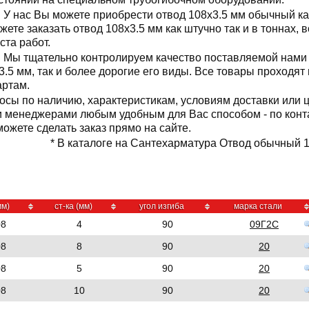
У нас Вы можете приобрести отвод 108x3.5 мм обычный как
жете заказать отвод 108x3.5 мм как штучно так и в тоннах,
ста работ.
Мы тщательно контролируем качество поставляемой нами 
5 мм, так и более дорогие его виды. Все товары проходят
артам.
осы по наличию, характеристикам, условиям доставки или 
и менеджерами любым удобным для Вас способом - по кон
ожете сделать заказ прямо на сайте.
* В каталоге на Сантехарматура Отвод обычный 10
мм)
ст-ка (мм)
угол изгиба
марка стали
08
4
90
09Г2С
08
8
90
20
08
5
90
20
08
10
90
20