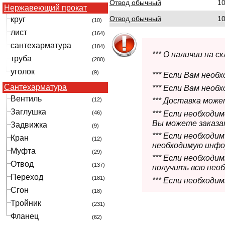
Отвод обычный
1
Нержавеющий прокат
Отвод обычный
1
круг
(10)
лист
(164)
сантехарматура
(184)
*** О наличии на 
труба
(280)
уголок
(9)
*** Если Вам необ
Сантехарматура
*** Если Вам необ
Вентиль
(12)
*** Доставка мож
Заглушка
*** Если необходи
(46)
Вы можете заказат
Задвижка
(9)
*** Если необходи
Кран
(12)
необходимую инфо
Муфта
(29)
*** Если необход
Отвод
(137)
получить всю нео
Переход
(181)
*** Если необходи
Сгон
(18)
Тройник
(231)
Фланец
(62)