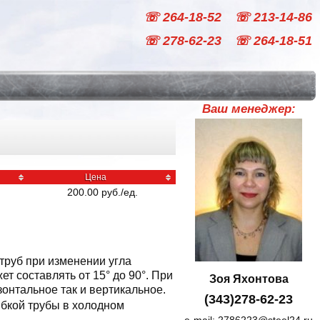
☏ 264-18-52
☏ 213-14-86
☏ 278-62-23
☏ 264-18-51
Ваш менеджер:
Цена
200.00
руб
./
ед.
труб при изменении угла
 составлять от 15° до 90°. При
Зоя Яхонтова
онтальное так и вертикальное.
(343)278-62-23
ибкой трубы в холодном