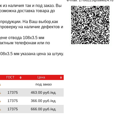
e-mail:
2786223@steel24.ru
 из наличия так и под заказ. Вы
 возможна доставка товара до
продукции. На Ваш выбор,как
 проверку на наличие дефектов и
цене отвода 108x3.5 мм
тактным телефонам или по
8x3.5 мм указана цена за штуку.
ГОСТ
Цена
под заказ
17375
463.00 руб./ед.
17375
366.00 руб./ед.
17375
666.00 руб./ед.