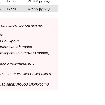
17375
210.00 руб./ед.
17375
303.00 руб./ед.
 или электроной почте.
ке.
 или крана.
нием экспедитора.
отверстий и прочее) товар,
ами и получить всю
ься с нашими менеджерами и
Вас заказ любой сложности.