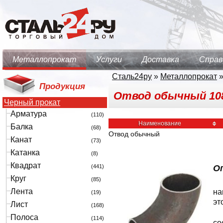
Металлопрокат
Услуги
Доставка
Справ
Сталь24ру
»
Металлопрокат
Продукция
Отвод обычный 108х
Черный прокат
Арматура
(110)
Наименование
Балка
(68)
Отвод обычный
Канат
(73)
Катанка
(8)
Квадрат
(441)
О
Круг
(85)
Лента
на
(19)
эт
Лист
(168)
Полоса
(114)
со