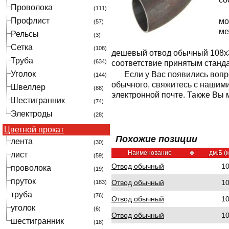
Проволока
(111)
Профлист
мо
(57)
ме
Рельсы
(3)
Сетка
(108)
дешевый отвод обычный 108x3.
Труба
(634)
соответствие принятым станд
Уголок
Если у Вас появились вопр
(144)
обычного, свяжитесь с нашим
Швеллер
(88)
электронной почте. Также Вы м
Шестигранник
(74)
Электроды
(28)
Цветной прокат
Похожие позиции
лента
(30)
Наименование
дм.Б (
лист
(59)
Отвод обычный
1
проволока
(19)
пруток
Отвод обычный
1
(183)
труба
(76)
Отвод обычный
1
уголок
(6)
Отвод обычный
1
шестигранник
(18)