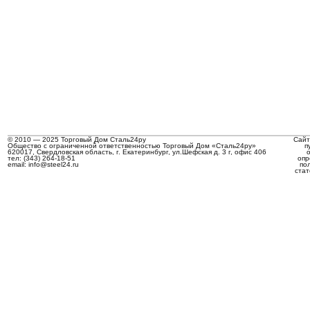
© 2010 — 2025 Торговый Дом Сталь24ру
Сайт
Общество с ограниченной ответственностью Торговый Дом «Сталь24ру»
п
620017, Свердловская область, г. Екатеринбург, ул.Шефская д. 3 г, офис 406
тел: (343) 264-18-51
опр
email: info@steel24.ru
по
стат