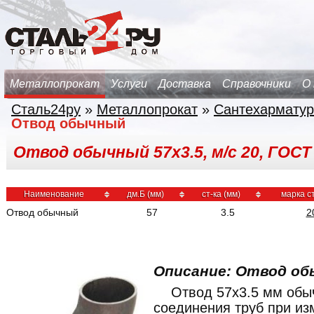
Металлопрокат
Услуги
Доставка
Справочники
О
Сталь24ру
»
Металлопрокат
»
Сантехарматур
Отвод обычный
Отвод обычный 57х3.5, м/с 20, ГОСТ
Наименование
дм.Б (мм)
ст-ка (мм)
марка с
Отвод обычный
57
3.5
2
Описание: Отвод об
Отвод 57x3.5 мм обы
соединения труб при из