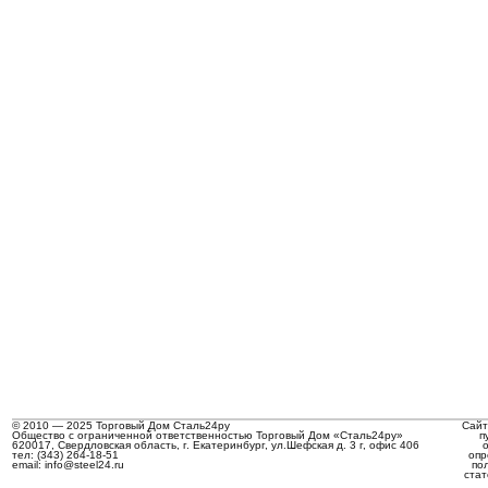
© 2010 — 2025 Торговый Дом Сталь24ру
Сайт
Общество с ограниченной ответственностью Торговый Дом «Сталь24ру»
п
620017, Свердловская область, г. Екатеринбург, ул.Шефская д. 3 г, офис 406
тел: (343) 264-18-51
опр
email: info@steel24.ru
по
стат