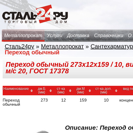
Металлопрокат
Услуги
Доставка
Справочники
О
Сталь24ру
»
Металлопрокат
»
Сантехарматур
Переход обычный
Переход обычный 273х12х159 / 10, в
м/с 20, ГОСТ 17378
Наименование
дм.Б
ст-ка
дм.М
ст-ка доп.
вид п
(мм)
(мм)
(мм)
(мм)
Переход
273
12
159
10
концен
обычный
Описание: Переход о