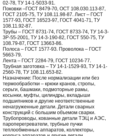
02-78, ТУ 14-1-5033-91.
Поковки –ГОСТ 8479-70, ОСТ 108.030.113-87,
ГОСТ 2105-75, ТУ 108.11.98-87. Лист – ГОСТ
1577-93, ГОСТ 16523-97, ГОСТ 4041-71, ТУ
108.11.92-87.
Трубы – ГОСТ 8731-74, ГОСТ 8733-74, ТУ 14-3-
3Р-55-2001, ТУ 14-3-190-82, ГОСТ 550-75, ТУ
108.79-87, ГОСТ 13663-86.
Полоса – ГОСТ 1577-93. Проволока – ГОСТ
5663-79.
Лента – ГОСТ 2284-79, ГОСТ 10234-77.
Трубная заготовка – ТУ 14-1-1529-93, ТУ 14-1-
2560-78, ТУ 108.11.653-82.
Назначение:
После нормализации или без
термообработки – крюки кранов, стропы,
серьги, башмаки, подмоторные рамы,
косынки, муфты, цилиндры, вкладыши
подшипников и другие неответственные
ненагруженные детали. Детали сварных
конструкций с большим объемом сварки.
Трубопроводы, кованные детали ТЭЦ и АЭС,
пароперегреватели, трубные пучки
теплообменных аппаратов, коллекторы,
корпуса аппаратов и другие детали,