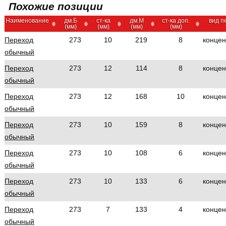
Похожие позиции
Наименование
дм.Б
ст-ка
дм.М
ст-ка доп.
вид п
(мм)
(мм)
(мм)
(мм)
Переход
273
10
219
8
концен
обычный
Переход
273
12
114
8
концен
обычный
Переход
273
12
168
10
концен
обычный
Переход
273
10
159
8
концен
обычный
Переход
273
10
108
6
концен
обычный
Переход
273
10
133
6
концен
обычный
Переход
273
7
133
4
концен
обычный