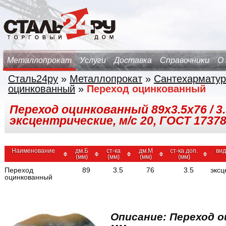
Металлопрокат
Услуги
Доставка
Справочники
О
Сталь24ру
»
Металлопрокат
»
Сантехарматур
оцинкованный
»
Переход оцинкованный
Переход оцинкованный 89х3.5х76 / 3.
эксцентрические, м/с 20, ГОСТ 1737
Наименование
дм.Б
ст-ка
дм.М
ст-ка доп.
вид
(мм)
(мм)
(мм)
(мм)
Переход
89
3.5
76
3.5
эксц
оцинкованный
Описание: Переход о