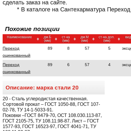
сделать заказ на сайте.
* В каталоге на Сантехарматура Перехо
Похожие позиции
Наименование
дм.Б
ст-ка
дм.М
ст-ка доп.
вид
(мм)
(мм)
(мм)
(мм)
Переход
89
8
57
5
эксц
оцинкованный
Переход
89
6
57
4
эксц
оцинкованный
Описание: марка стали
20
20
- Сталь углеродистая качественная.
Сортовой прокат – ГОСТ 1050-88, ГОСТ 107-
02-78, ТУ 14-1-5033-91.
Поковки –ГОСТ 8479-70, ОСТ 108.030.113-87,
ГОСТ 2105-75, ТУ 108.11.98-87. Лист – ГОСТ
1577-93, ГОСТ 16523-97, ГОСТ 4041-71, ТУ