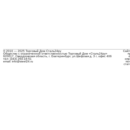
© 2010 — 2025 Торговый Дом Сталь24ру
Сайт
Общество с ограниченной ответственностью Торговый Дом «Сталь24ру»
п
620017, Свердловская область, г. Екатеринбург, ул.Шефская д. 3 г, офис 406
тел: (343) 264-18-51
опр
email: info@steel24.ru
по
стат