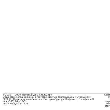
© 2010 — 2025 Торговый Дом Сталь24ру
Сайт
Общество с ограниченной ответственностью Торговый Дом «Сталь24ру»
п
620017, Свердловская область, г. Екатеринбург, ул.Шефская д. 3 г, офис 406
тел: (343) 264-18-51
опр
email: info@steel24.ru
по
стат