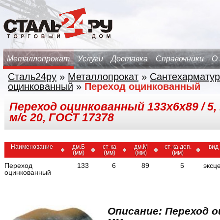
Металлопрокат
Услуги
Доставка
Справочники
О
Сталь24ру
»
Металлопрокат
»
Сантехарматур
оцинкованный
»
Переход оцинкованный
Переход оцинкованный 133х6х89 / 5,
м/с 20, ГОСТ 17378
Наименование
дм.Б
ст-ка
дм.М
ст-ка доп.
вид
(мм)
(мм)
(мм)
(мм)
Переход
133
6
89
5
эксц
оцинкованный
Описание: Переход 