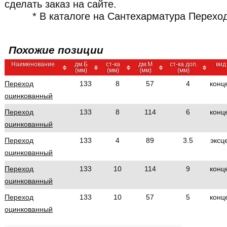
сделать заказ на сайте.
* В каталоге на Сантехарматура Перехо
Похожие позиции
Наименование
дм.Б
ст-ка
дм.М
ст-ка доп.
вид
(мм)
(мм)
(мм)
(мм)
Переход
133
8
57
4
конц
оцинкованный
Переход
133
8
114
6
конц
оцинкованный
Переход
133
4
89
3.5
эксц
оцинкованный
Переход
133
10
114
9
конц
оцинкованный
Переход
133
10
57
5
конц
оцинкованный