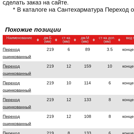
сделать заказ на сайте.
* В каталоге на Сантехарматура Переход 
Похожие позиции
Наименование
дм.Б
ст-ка
дм.М
ст-ка доп.
вид 
(мм)
(мм)
(мм)
(мм)
Переход
219
6
89
3.5
конце
оцинкованный
Переход
219
12
159
10
конце
оцинкованный
Переход
219
10
114
6
конце
оцинкованный
Переход
219
12
133
8
конце
оцинкованный
Переход
219
12
108
8
конце
оцинкованный
Переход
219
8
133
6
конце