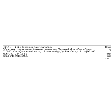
© 2010 — 2025 Торговый Дом Сталь24ру
Сайт
Общество с ограниченной ответственностью Торговый Дом «Сталь24ру»
п
620017, Свердловская область, г. Екатеринбург, ул.Шефская д. 3 г, офис 406
тел: (343) 264-18-51
опр
email: info@steel24.ru
по
стат