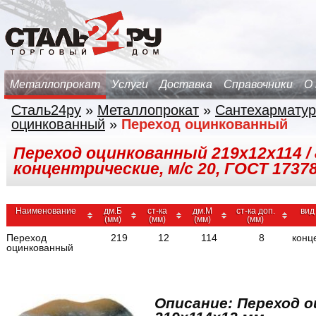
Металлопрокат
Услуги
Доставка
Справочники
О
Сталь24ру
»
Металлопрокат
»
Сантехарматур
оцинкованный
»
Переход оцинкованный
Переход оцинкованный 219х12х114 / 8
концентрические, м/с 20, ГОСТ 1737
Наименование
дм.Б
ст-ка
дм.М
ст-ка доп.
вид
(мм)
(мм)
(мм)
(мм)
Переход
219
12
114
8
конц
оцинкованный
Описание: Переход 