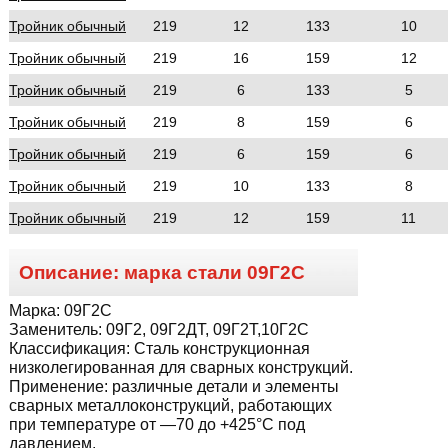
Тройник обычный
219
12
133
10
Тройник обычный
219
16
159
12
Тройник обычный
219
6
133
5
Тройник обычный
219
8
159
6
Тройник обычный
219
6
159
6
Тройник обычный
219
10
133
8
Тройник обычный
219
12
159
11
Описание: марка стали
09Г2С
Марка:
09Г2С
Заменитель:
09Г2, 09Г2ДТ, 09Г2Т,10Г2С
Классификация:
Сталь конструкционная
низколегированная для сварных конструкций.
Применение:
различные детали и элементы
сварных металлоконструкций, работающих
при температуре от —70 до +425°С под
давлением.