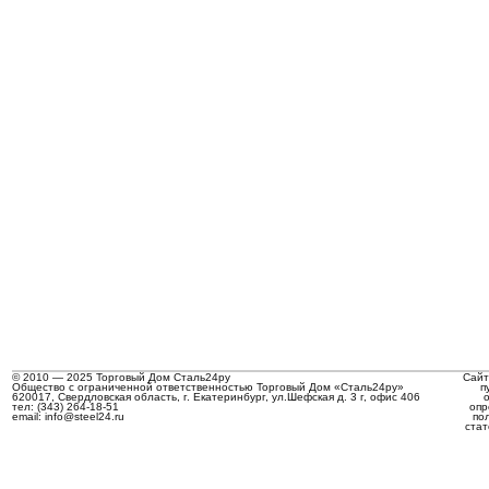
© 2010 — 2025 Торговый Дом Сталь24ру
Сайт
Общество с ограниченной ответственностью Торговый Дом «Сталь24ру»
п
620017, Свердловская область, г. Екатеринбург, ул.Шефская д. 3 г, офис 406
тел: (343) 264-18-51
опр
email: info@steel24.ru
по
стат