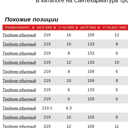
* В каталоге на Сантехарматура т
Похожие позиции
Наименование
дм.Б (мм)
ст-ка (мм)
дм.М (мм)
ст-ка доп. (мм)
Тройник обычный
219
16
159
12
Тройник обычный
219
10
133
8
Тройник обычный
219
8
133
6
Тройник обычный
219
12
133
10
Тройник обычный
219
8
159
6
Тройник обычный
219
10
159
8
Тройник обычный
219
6
133
5
Тройник обычный
219
6
159
6
Тройник обычный
219.1
6.3
Тройник обычный
219
10
159
8
Тройник обычный
219
12
159
11