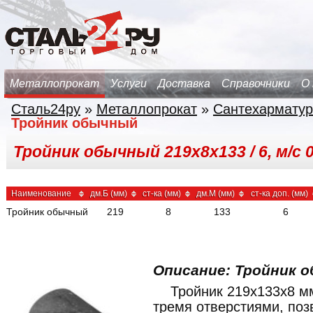
Металлопрокат
Услуги
Доставка
Справочники
О
Сталь24ру
»
Металлопрокат
»
Сантехарматур
Тройник обычный
Тройник обычный 219х8х133 / 6, м/с 
Наименование
дм.Б (мм)
ст-ка (мм)
дм.М (мм)
ст-ка доп. (мм)
Тройник обычный
219
8
133
6
Описание: Тройник о
Тройник 219x133x8 м
тремя отверстиями, по