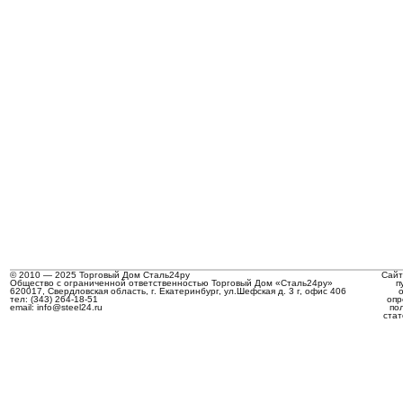
© 2010 — 2025 Торговый Дом Сталь24ру
Сайт
Общество с ограниченной ответственностью Торговый Дом «Сталь24ру»
п
620017, Свердловская область, г. Екатеринбург, ул.Шефская д. 3 г, офис 406
тел: (343) 264-18-51
опр
email: info@steel24.ru
по
стат