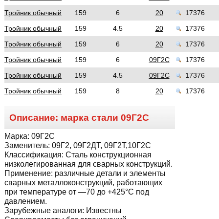
Тройник обычный
159
6
20
17376
Тройник обычный
159
4.5
20
17376
Тройник обычный
159
6
20
17376
Тройник обычный
159
6
09Г2С
17376
Тройник обычный
159
4.5
09Г2С
17376
Тройник обычный
159
8
20
17376
Описание: марка стали
09Г2С
Марка:
09Г2С
Заменитель:
09Г2, 09Г2ДТ, 09Г2Т,10Г2С
Классификация:
Сталь конструкционная
низколегированная для сварных конструкций.
Применение:
различные детали и элементы
сварных металлоконструкций, работающих
при температуре от —70 до +425°С под
давлением.
Зарубежные аналоги:
Известны