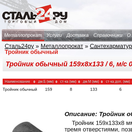
Металлопрокат
Услуги
Доставка
Справочники
О
Сталь24ру
»
Металлопрокат
»
Сантехарматур
Тройник обычный
Тройник обычный 159х8х133 / 6, м/с 
Наименование
дм.Б (мм)
ст-ка (мм)
дм.М (мм)
ст-ка доп. (мм)
Тройник обычный
159
8
133
6
Описание: Тройник о
Тройник 159x133x8 м
тремя отверстиями, по