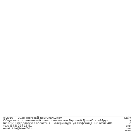
© 2010 — 2025 Торговый Дом Сталь24ру
Сайт
Общество с ограниченной ответственностью Торговый Дом «Сталь24ру»
п
620017, Свердловская область, г. Екатеринбург, ул.Шефская д. 3 г, офис 406
тел: (343) 264-18-51
опр
email: info@steel24.ru
по
стат