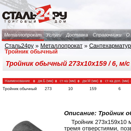
Металлопрокат
Услуги
Доставка
Справочники
О
Сталь24ру
»
Металлопрокат
»
Сантехарматур
Тройник обычный
Тройник обычный 273х10х159 / 6, м/с
Наименование
дм.Б (мм)
ст-ка (мм)
дм.М (мм)
ст-ка доп. (мм)
Тройник обычный
273
10
159
6
Описание: Тройник о
Тройник 273x159x10 
тремя отверстиями, по