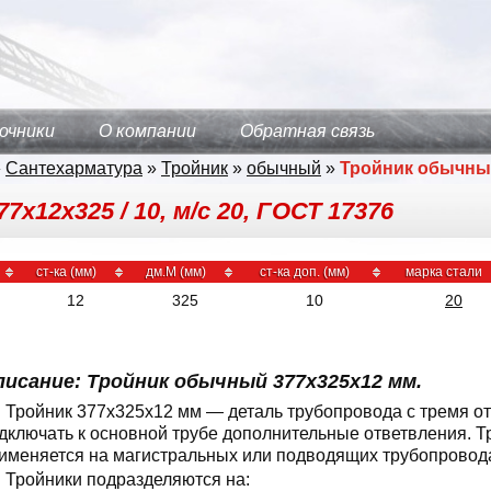
очники
О компании
Обратная связь
»
Сантехарматура
»
Тройник
»
обычный
»
Тройник обычн
х12х325 / 10, м/с 20, ГОСТ 17376
ст-ка (мм)
дм.М (мм)
ст-ка доп. (мм)
марка стали
12
325
10
20
писание: Тройник обычный 377x325x12 мм.
Тройник 377x325x12 мм — деталь трубопровода с тремя о
дключать к основной трубе дополнительные ответвления. 
именяется на магистральных или подводящих трубопровод
Тройники подразделяются на: