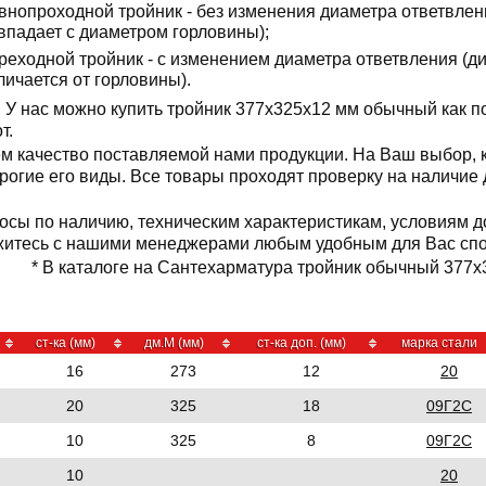
внопроходной тройник - без изменения диаметра ответвлен
впадает с диаметром горловины);
реходной тройник - с изменением диаметра ответвления (д
личается от горловины).
У нас можно купить тройник 377x325x12 мм обычный как п
от.
м качество поставляемой нами продукции. На Ваш выбор,
орогие его виды. Все товары проходят проверку на наличие
осы по наличию, техническим характеристикам, условиям д
житесь с нашими менеджерами любым удобным для Вас сп
* В каталоге на Сантехарматура тройник обычный 377x3
ст-ка (мм)
дм.М (мм)
ст-ка доп. (мм)
марка стали
16
273
12
20
20
325
18
09Г2С
10
325
8
09Г2С
10
20