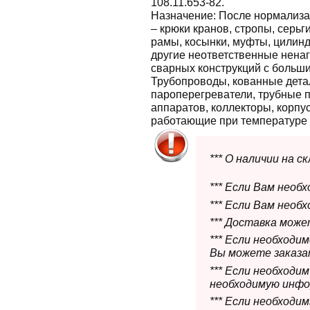
108.11.653-82.
Назначение:
После нормализа
– крюки кранов, стропы, серь
рамы, косынки, муфты, цилин
другие неответственные нена
сварных конструкций с больш
Трубопроводы, кованные дета
пароперегреватели, трубные 
аппаратов, коллекторы, корпус
работающие при температуре о
*** О наличии на 
*** Если Вам необ
*** Если Вам необ
*** Доставка мож
*** Если необходи
Вы можете заказат
*** Если необходи
необходимую инфо
*** Если необход