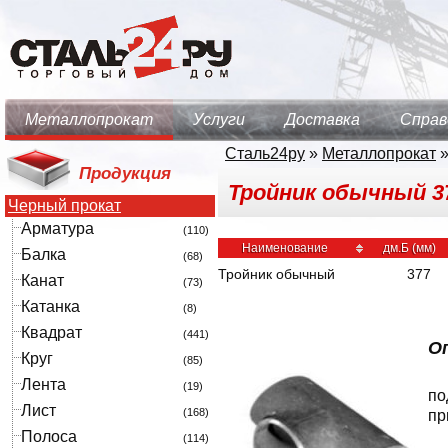
Металлопрокат
Услуги
Доставка
Справ
Сталь24ру
»
Металлопрокат
Продукция
Тройник обычный 377
Черный прокат
Арматура
(110)
Наименование
дм.Б (мм)
Балка
(68)
Тройник обычный
377
Канат
(73)
Катанка
(8)
Квадрат
(441)
О
Круг
(85)
Лента
(19)
по
Лист
(168)
пр
Полоса
(114)