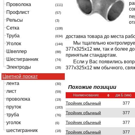
ра
Проволока
(111)
со
Профлист
(57)
пе
Рельсы
(3)
от
Сетка
(108)
Труба
доставка товара до места раб
(634)
Мы тщательно контролируе
Уголок
(144)
377x325x12 мм, так и более д
Швеллер
(88)
принятым стандартам.
Шестигранник
(74)
Если у Вас появились вопр
Электроды
377x325x12 мм обычного, свя
(28)
Цветной прокат
лента
(30)
Похожие позиции
лист
(59)
Наименование
дм.Б (мм)
проволока
(19)
Тройник обычный
377
пруток
(183)
Тройник обычный
377
труба
(76)
Тройник обычный
377
уголок
(6)
шестигранник
(18)
Тройник обычный
377