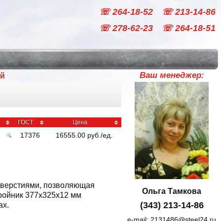
☏ 264-18-52
☏ 213-14-86
☏ 278-62-23
☏ 264-18-51
Ваш менеджер:
ый
ГОСТ
Цена
17376
16555.00
руб
./
ед.
тверстиями, позволяющая
Ольга Тамкова
Тройник 377x325x12 мм
(343) 213-14-86
ах.
e-mail:
2131486@steel24.ru