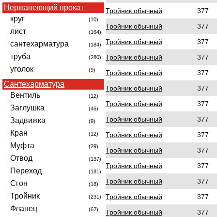
Нержавеющий прокат
Тройник обычный
377
круг
(10)
Тройник обычный
377
лист
(164)
Тройник обычный
377
сантехарматура
(184)
труба
Тройник обычный
377
(280)
уголок
(9)
Тройник обычный
377
Сантехарматура
Тройник обычный
377
Вентиль
(12)
Тройник обычный
377
Заглушка
(46)
Тройник обычный
377
Задвижка
(9)
Кран
Тройник обычный
377
(12)
Муфта
(29)
Тройник обычный
377
Отвод
(137)
Тройник обычный
377
Переход
(181)
Тройник обычный
377
Сгон
(18)
Тройник
Тройник обычный
377
(231)
Фланец
(62)
Тройник обычный
377