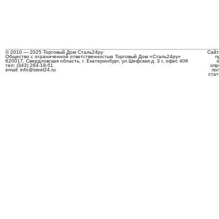
© 2010 — 2025 Торговый Дом Сталь24ру
Сайт
Общество с ограниченной ответственностью Торговый Дом «Сталь24ру»
п
620017, Свердловская область, г. Екатеринбург, ул.Шефская д. 3 г, офис 406
тел: (343) 264-18-51
опр
email: info@steel24.ru
по
стат