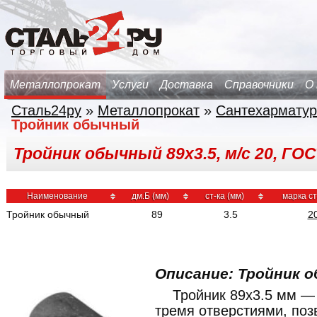
Металлопрокат
Услуги
Доставка
Справочники
О
Сталь24ру
»
Металлопрокат
»
Сантехарматур
Тройник обычный
Тройник обычный 89х3.5, м/с 20, ГОС
Наименование
дм.Б (мм)
ст-ка (мм)
марка с
Тройник обычный
89
3.5
2
Описание: Тройник о
Тройник 89x3.5 мм —
тремя отверстиями, по