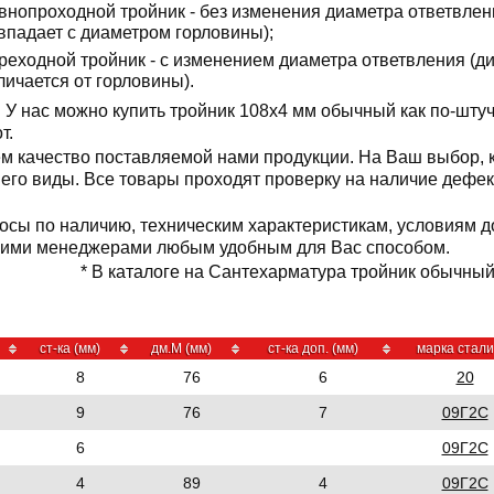
внопроходной тройник - без изменения диаметра ответвлен
впадает с диаметром горловины);
реходной тройник - с изменением диаметра ответвления (д
личается от горловины).
У нас можно купить тройник 108x4 мм обычный как по-штуч
от.
м качество поставляемой нами продукции. На Ваш выбор,
е его виды. Все товары проходят проверку на наличие дефе
осы по наличию, техническим характеристикам, условиям д
шими менеджерами любым удобным для Вас способом.
* В каталоге на Сантехарматура тройник обычный 
ст-ка (мм)
дм.М (мм)
ст-ка доп. (мм)
марка стали
8
76
6
20
9
76
7
09Г2С
6
09Г2С
4
89
4
09Г2С