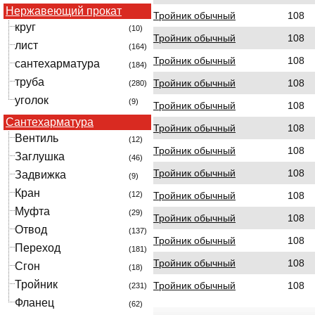
Нержавеющий прокат
Тройник обычный
108
круг
(10)
Тройник обычный
108
лист
(164)
Тройник обычный
108
сантехарматура
(184)
труба
Тройник обычный
108
(280)
уголок
(9)
Тройник обычный
108
Сантехарматура
Тройник обычный
108
Вентиль
(12)
Тройник обычный
108
Заглушка
(46)
Тройник обычный
108
Задвижка
(9)
Кран
Тройник обычный
108
(12)
Муфта
(29)
Тройник обычный
108
Отвод
(137)
Тройник обычный
108
Переход
(181)
Тройник обычный
108
Сгон
(18)
Тройник
Тройник обычный
108
(231)
Фланец
(62)