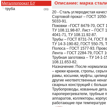
Описание: марка стал
Металлопрокат БУ
труба
(11)
20
- Сталь углеродистая качес
Сортовой прокат – ГОСТ 1050-8
5033-91.
Поковки –ГОСТ 8479-70, ОСТ 1
ТУ 108.11.98-87. Лист – ГОСТ 
4041-71, ТУ 108.11.92-87.
Трубы – ГОСТ 8731-74, ГОСТ 8
ТУ 14-3-190-82, ГОСТ 550-75, 
Полоса – ГОСТ 1577-93. Прово
Лента – ГОСТ 2284-79, ГОСТ 1
Трубная заготовка – ТУ 14-1-1
108.11.653-82.
Назначение:
После нормализа
– крюки кранов, стропы, серь
рамы, косынки, муфты, цилин
другие неответственные нена
сварных конструкций с больш
Трубопроводы, кованные дета
пароперегреватели, трубные 
аппаратов, коллекторы, корпус
работающие при температуре о