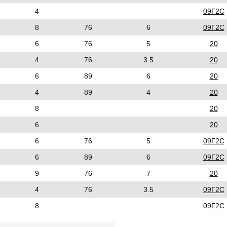
4
09Г2С
8
76
6
09Г2С
6
76
5
20
4
76
3.5
20
6
89
6
20
4
89
4
20
8
20
6
20
6
76
5
09Г2С
6
89
6
09Г2С
9
76
7
20
4
76
3.5
09Г2С
8
09Г2С