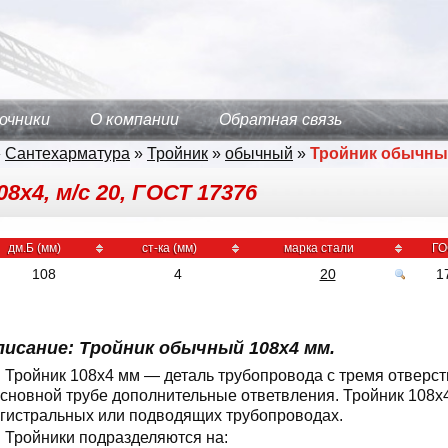
очники
О компании
Обратная связь
»
Сантехарматура
»
Тройник
»
обычный
»
Тройник обычн
8х4, м/с 20, ГОСТ 17376
дм.Б (мм)
ст-ка (мм)
марка стали
ГО
108
4
20
1
писание: Тройник обычный 108x4 мм.
Тройник 108x4 мм — деталь трубопровода с тремя отверс
основной трубе дополнительные ответвления. Тройник 108x
гистральных или подводящих трубопроводах.
Тройники подразделяются на: