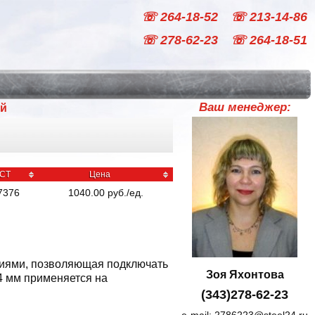
☏ 264-18-52
☏ 213-14-86
☏ 278-62-23
☏ 264-18-51
Ваш менеджер:
ый
СТ
Цена
7376
1040.00
руб
./
ед.
тиями, позволяющая подключать
Зоя Яхонтова
4 мм применяется на
(343)278-62-23