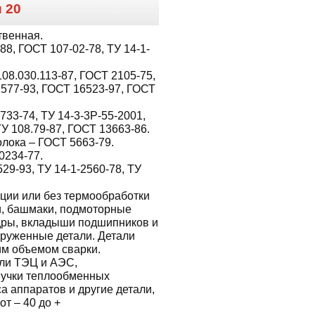
и
20
твенная.
8, ГОСТ 107-02-78, ТУ 14-1-
08.030.113-87, ГОСТ 2105-75,
1577-93, ГОСТ 16523-97, ГОСТ
733-74, ТУ 14-3-3Р-55-2001,
ТУ 108.79-87, ГОСТ 13663-86.
лока – ГОСТ 5663-79.
0234-77.
529-93, ТУ 14-1-2560-78, ТУ
ции или без термообработки
ги, башмаки, подмоторные
дры, вкладыши подшипников и
груженные детали. Детали
им объемом сварки.
ли ТЭЦ и АЭС,
пучки теплообменных
а аппаратов и другие детали,
т – 40 до +