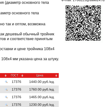
e-mail:
2786223@steel24.ru
ия (диаметр основного тела
иаметр основного тела
но так и оптом, возможна
 как дешевый обычный тройник
ктов и соответствие принятым
оставки и цене тройника 108x4
108x4 мм указана цена за штуку.
ГОСТ
Цена
17376
1440.00 руб./ед.
17376
1760.00 руб./ед.
17376
1465.00 руб./ед.
17376
1230.00 руб./ед.