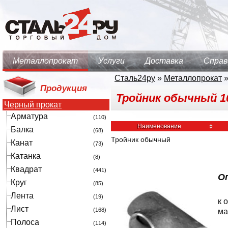
Металлопрокат
Услуги
Доставка
Справ
Сталь24ру
»
Металлопрокат
Продукция
Тройник обычный 10
Черный прокат
Арматура
(110)
Наименование
Балка
(68)
Тройник обычный
Канат
(73)
Катанка
(8)
Квадрат
(441)
О
Круг
(85)
Лента
(19)
к 
Лист
(168)
ма
Полоса
(114)