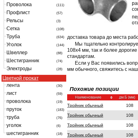
ра
Проволока
(111)
со
Профлист
(57)
пе
Рельсы
(3)
от
Сетка
(108)
Труба
доставка товара до места раб
(634)
Мы тщательно контролируе
Уголок
(144)
108x4 мм, так и более дороги
Швеллер
(88)
стандартам.
Шестигранник
(74)
Если у Вас появились вопр
Электроды
мм обычного, свяжитесь с на
(28)
Цветной прокат
лента
(30)
Похожие позиции
лист
(59)
Наименование
дм.Б (мм)
проволока
(19)
Тройник обычный
108
пруток
(183)
Тройник обычный
108
труба
(76)
Тройник обычный
108
уголок
(6)
шестигранник
(18)
Тройник обычный
108