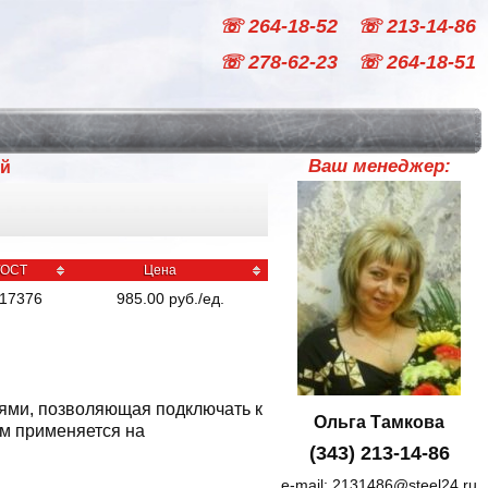
☏ 264-18-52
☏ 213-14-86
☏ 278-62-23
☏ 264-18-51
Ваш менеджер:
ый
ГОСТ
Цена
17376
985.00
руб
./
ед.
иями, позволяющая подключать к
Ольга Тамкова
мм применяется на
(343) 213-14-86
e-mail:
2131486@steel24.ru