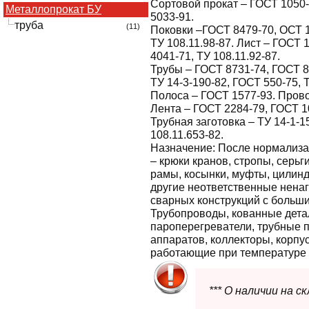
Сортовой прокат – ГОСТ 1050-8
Металлопрокат БУ
5033-91.
труба
(11)
Поковки –ГОСТ 8479-70, ОСТ 1
ТУ 108.11.98-87. Лист – ГОСТ 
4041-71, ТУ 108.11.92-87.
Трубы – ГОСТ 8731-74, ГОСТ 8
ТУ 14-3-190-82, ГОСТ 550-75, 
Полоса – ГОСТ 1577-93. Прово
Лента – ГОСТ 2284-79, ГОСТ 1
Трубная заготовка – ТУ 14-1-1
108.11.653-82.
Назначение:
После нормализа
– крюки кранов, стропы, серь
рамы, косынки, муфты, цилин
другие неответственные нена
сварных конструкций с больш
Трубопроводы, кованные дета
пароперегреватели, трубные 
аппаратов, коллекторы, корпус
работающие при температуре о
*** О наличии на 