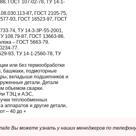
8, ГОСТ 107-02-78, ТУ 14-1-
08.030.113-87, ГОСТ 2105-75,
1577-93, ГОСТ 16523-97, ГОСТ
733-74, ТУ 14-3-3Р-55-2001,
ТУ 108.79-87, ГОСТ 13663-86.
лока – ГОСТ 5663-79.
0234-77.
529-93, ТУ 14-1-2560-78, ТУ
ции или без термообработки
ги, башмаки, подмоторные
дры, вкладыши подшипников и
груженные детали. Детали
им объемом сварки.
ли ТЭЦ и АЭС,
пучки теплообменных
а аппаратов и другие детали,
т – 40 до +
складе Вы можете узнать у наших менеджеров по телефону