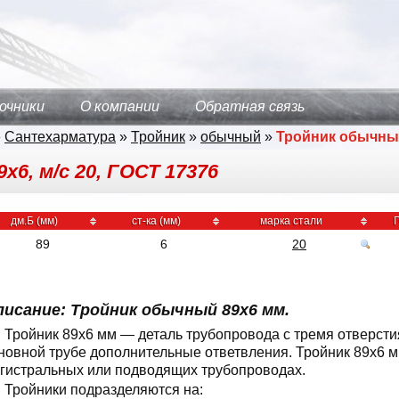
очники
О компании
Обратная связь
»
Сантехарматура
»
Тройник
»
обычный
»
Тройник обычн
х6, м/с 20, ГОСТ 17376
дм.Б (мм)
ст-ка (мм)
марка стали
89
6
20
писание: Тройник обычный 89x6 мм.
Тройник 89x6 мм — деталь трубопровода с тремя отверст
новной трубе дополнительные ответвления. Тройник 89x6 
гистральных или подводящих трубопроводах.
Тройники подразделяются на: