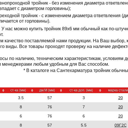
внопроходной тройник - без изменения диаметра ответвлен
впадает с диаметром горловины);
реходной тройник - с изменением диаметра ответвления (д
личается от горловины).
У нас можно купить тройник 89x6 мм обычный как по-штучн
от.
м качество поставляемой нами продукции. На Ваш выбор,
 его виды. Все товары проходят проверку на наличие дефек
осы по наличию, техническим характеристикам, условиям д
и менеджерами любым удобным для Вас способом.
* В каталоге на Сантехарматура тройник обычный
ст-ка (мм)
дм.М (мм)
ст-ка доп. (мм)
марка стали
3.5
57
3
20
8
76
7
20
6
76
6
20
8
57
5.5
09Г2С