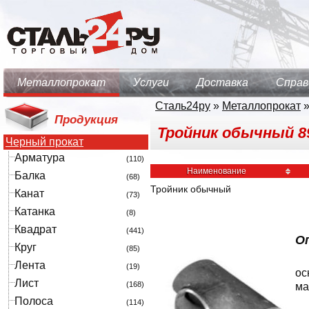
Металлопрокат
Услуги
Доставка
Справ
Сталь24ру
»
Металлопрокат
Продукция
Тройник обычный 89
Черный прокат
Арматура
(110)
Наименование
Балка
(68)
Тройник обычный
Канат
(73)
Катанка
(8)
Квадрат
(441)
О
Круг
(85)
Лента
(19)
ос
Лист
(168)
ма
Полоса
(114)