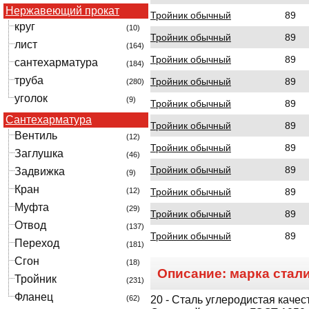
Нержавеющий прокат
Тройник обычный
89
круг
(10)
Тройник обычный
89
лист
(164)
Тройник обычный
89
сантехарматура
(184)
труба
Тройник обычный
89
(280)
уголок
(9)
Тройник обычный
89
Сантехарматура
Тройник обычный
89
Вентиль
(12)
Тройник обычный
89
Заглушка
(46)
Тройник обычный
89
Задвижка
(9)
Кран
Тройник обычный
89
(12)
Муфта
(29)
Тройник обычный
89
Отвод
(137)
Тройник обычный
89
Переход
(181)
Сгон
(18)
Описание: марка стал
Тройник
(231)
Фланец
20
- Сталь углеродистая качес
(62)