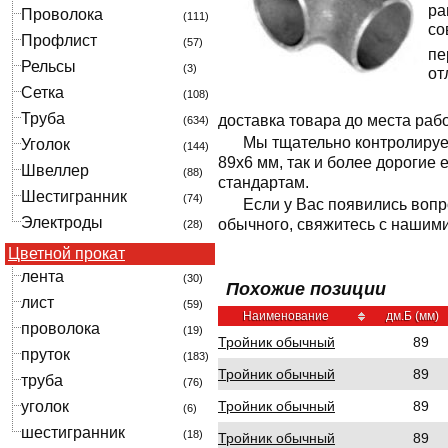
ра
Проволока
(111)
со
Профлист
(57)
пе
Рельсы
(3)
от
Сетка
(108)
Труба
доставка товара до места раб
(634)
Мы тщательно контролируе
Уголок
(144)
89x6 мм, так и более дорогие
Швеллер
(88)
стандартам.
Шестигранник
(74)
Если у Вас появились вопр
Электроды
обычного, свяжитесь с нашим
(28)
Цветной прокат
лента
(30)
Похожие позиции
лист
(59)
Наименование
дм.Б (мм)
проволока
(19)
Тройник обычный
89
пруток
(183)
Тройник обычный
89
труба
(76)
Тройник обычный
89
уголок
(6)
шестигранник
(18)
Тройник обычный
89