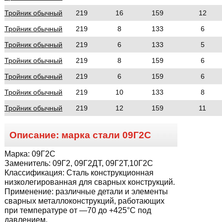
Тройник обычный
219
16
159
12
Тройник обычный
219
8
133
6
Тройник обычный
219
6
133
5
Тройник обычный
219
8
159
6
Тройник обычный
219
6
159
6
Тройник обычный
219
10
133
8
Тройник обычный
219
12
159
11
Описание: марка стали
09Г2С
Марка:
09Г2С
Заменитель:
09Г2, 09Г2ДТ, 09Г2Т,10Г2С
Классификация:
Сталь конструкционная
низколегированная для сварных конструкций.
Применение:
различные детали и элементы
сварных металлоконструкций, работающих
при температуре от —70 до +425°С под
давлением.