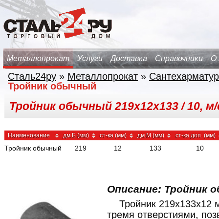
Металлопрокат
Услуги
Доставка
Справочники
О
Сталь24ру
»
Металлопрокат
»
Сантехарматур
Тройник обычный
Тройник обычный 219х12х133 / 10, м/
Наименование
дм.Б (мм)
ст-ка (мм)
дм.М (мм)
ст-ка доп. (мм)
Тройник обычный
219
12
133
10
Описание: Тройник о
Тройник 219x133x12 
тремя отверстиями, по