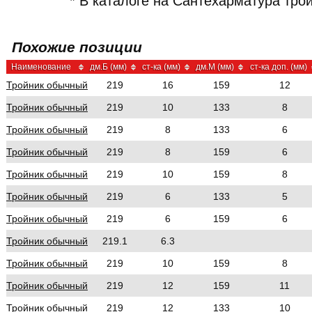
* В каталоге на Сантехарматура тр
Похожие позиции
Наименование
дм.Б (мм)
ст-ка (мм)
дм.М (мм)
ст-ка доп. (мм)
Тройник обычный
219
16
159
12
Тройник обычный
219
10
133
8
Тройник обычный
219
8
133
6
Тройник обычный
219
8
159
6
Тройник обычный
219
10
159
8
Тройник обычный
219
6
133
5
Тройник обычный
219
6
159
6
Тройник обычный
219.1
6.3
Тройник обычный
219
10
159
8
Тройник обычный
219
12
159
11
Тройник обычный
219
12
133
10