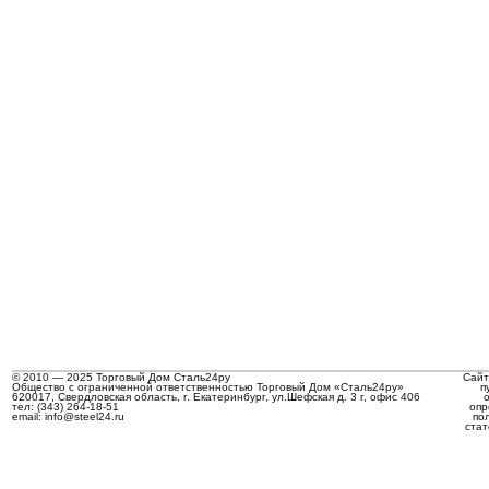
© 2010 — 2025 Торговый Дом Сталь24ру
Сайт
Общество с ограниченной ответственностью Торговый Дом «Сталь24ру»
п
620017, Свердловская область, г. Екатеринбург, ул.Шефская д. 3 г, офис 406
тел: (343) 264-18-51
опр
email: info@steel24.ru
по
стат