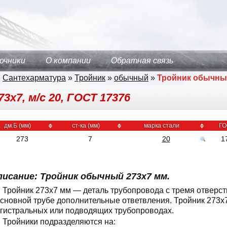
очники
О компании
Обратная связь
»
Сантехарматура
»
Тройник
»
обычный
»
Тройник обычн
3х7, м/с 20, ГОСТ 17376
дм.Б (мм)
ст-ка (мм)
марка стали
ГО
273
7
20
1
писание: Тройник обычный 273x7 мм.
Тройник 273x7 мм — деталь трубопровода с тремя отверс
основной трубе дополнительные ответвления. Тройник 273x
гистральных или подводящих трубопроводах.
Тройники подразделяются на: