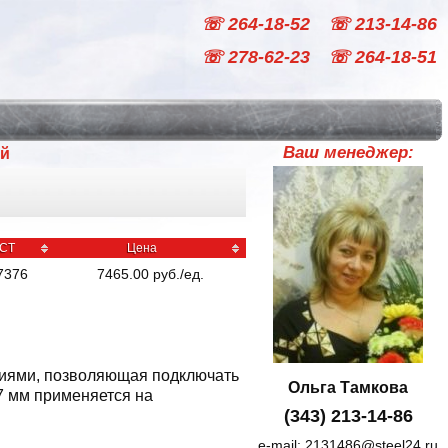
☏ 264-18-52
☏ 213-14-86
☏ 278-62-23
☏ 264-18-51
Ваш менеджер:
ый
СТ
Цена
7376
7465.00
руб
./
ед.
тиями, позволяющая подключать
Ольга Тамкова
7 мм применяется на
(343) 213-14-86
e-mail:
2131486@steel24.ru