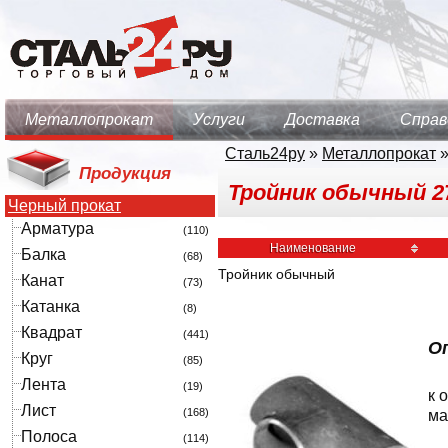
Металлопрокат
Услуги
Доставка
Справ
Сталь24ру
»
Металлопрокат
Продукция
Тройник обычный 27
Черный прокат
Арматура
(110)
Наименование
Балка
(68)
Тройник обычный
Канат
(73)
Катанка
(8)
Квадрат
(441)
О
Круг
(85)
Лента
(19)
к 
Лист
(168)
ма
Полоса
(114)