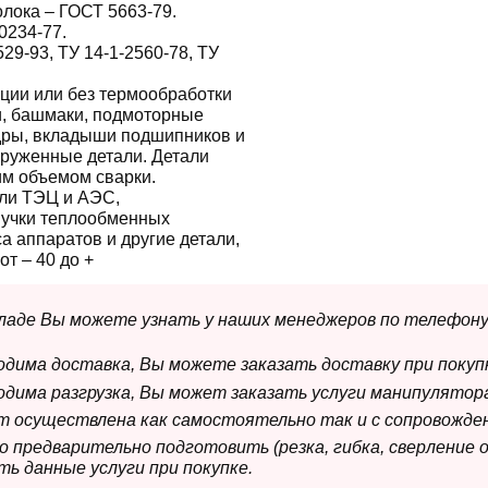
лока – ГОСТ 5663-79.
0234-77.
529-93, ТУ 14-1-2560-78, ТУ
ции или без термообработки
ги, башмаки, подмоторные
дры, вкладыши подшипников и
груженные детали. Детали
им объемом сварки.
ли ТЭЦ и АЭС,
пучки теплообменных
а аппаратов и другие детали,
т – 40 до +
складе Вы можете узнать у наших менеджеров по телефону
ходима доставка, Вы можете заказать доставку при покуп
ходима разгрузка, Вы может заказать услуги манипулятора
ет осуществлена как самостоятельно так и с сопровожде
мо предварительно подготовить (резка, гибка, сверление 
ь данные услуги при покупке.