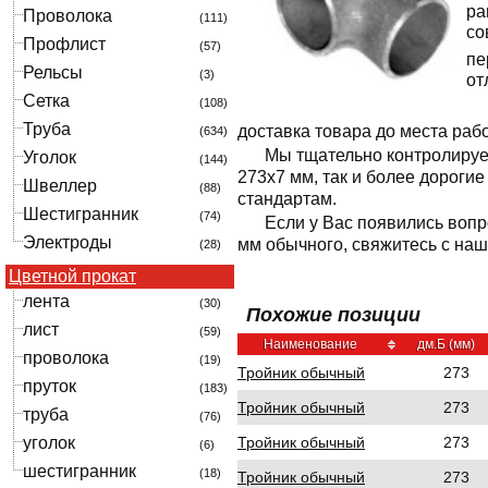
ра
Проволока
(111)
со
Профлист
(57)
пе
Рельсы
(3)
от
Сетка
(108)
Труба
доставка товара до места раб
(634)
Мы тщательно контролируе
Уголок
(144)
273x7 мм, так и более дороги
Швеллер
(88)
стандартам.
Шестигранник
(74)
Если у Вас появились вопр
Электроды
мм обычного, свяжитесь с на
(28)
Цветной прокат
лента
(30)
Похожие позиции
лист
(59)
Наименование
дм.Б (мм)
проволока
(19)
Тройник обычный
273
пруток
(183)
Тройник обычный
273
труба
(76)
Тройник обычный
273
уголок
(6)
шестигранник
(18)
Тройник обычный
273