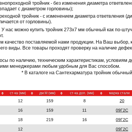
внопроходной тройник - без изменения диаметра ответвлен
впадает с диаметром горловины);
реходной тройник - с изменением диаметра ответвления (д
личается от горловины).
У нас можно купить тройник 273x7 мм обычный как по-штуч
от.
м качество поставляемой нами продукции. На Ваш выбор,
е его виды. Все товары проходят проверку на наличие дефе
осы по наличию, техническим характеристикам, условиям д
шими менеджерами любым удобным для Вас способом.
* В каталоге на Сантехарматура тройник обычный 
ст-ка (мм)
дм.М (мм)
ст-ка доп. (мм)
марка стали
12
159
8
20
16
159
11
09Г2С
18
219
16
09Г2С
12
09Г2С