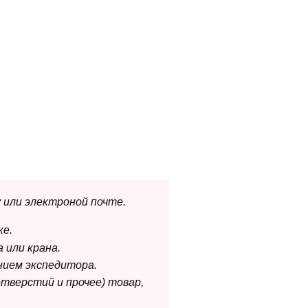
 или электроной почте.
ке.
 или крана.
нием экспедитора.
отверстий и прочее) товар,