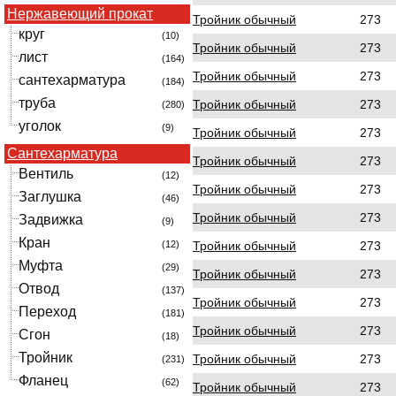
Нержавеющий прокат
Тройник обычный
273
круг
(10)
Тройник обычный
273
лист
(164)
Тройник обычный
273
сантехарматура
(184)
труба
Тройник обычный
273
(280)
уголок
(9)
Тройник обычный
273
Сантехарматура
Тройник обычный
273
Вентиль
(12)
Тройник обычный
273
Заглушка
(46)
Тройник обычный
273
Задвижка
(9)
Кран
Тройник обычный
273
(12)
Муфта
(29)
Тройник обычный
273
Отвод
(137)
Тройник обычный
273
Переход
(181)
Тройник обычный
273
Сгон
(18)
Тройник
Тройник обычный
273
(231)
Фланец
(62)
Тройник обычный
273