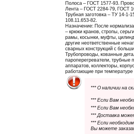
Полоса – ГОСТ 1577-93. Прово
Лента – ГОСТ 2284-79, ГОСТ 1
Трубная заготовка – ТУ 14-1-1
108.11.653-82.
Назначение:
После нормализа
– крюки кранов, стропы, серь
рамы, косынки, муфты, цилин
другие неответственные нена
сварных конструкций с больш
Трубопроводы, кованные дета
пароперегреватели, трубные 
аппаратов, коллекторы, корпус
работающие при температуре о
*** О наличии на 
*** Если Вам необ
*** Если Вам необ
*** Доставка мож
*** Если необходи
Вы можете заказат