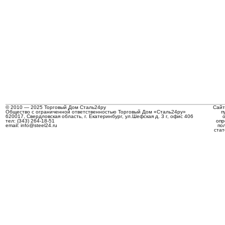
© 2010 — 2025 Торговый Дом Сталь24ру
Сайт
Общество с ограниченной ответственностью Торговый Дом «Сталь24ру»
п
620017, Свердловская область, г. Екатеринбург, ул.Шефская д. 3 г, офис 406
тел: (343) 264-18-51
опр
email: info@steel24.ru
по
стат