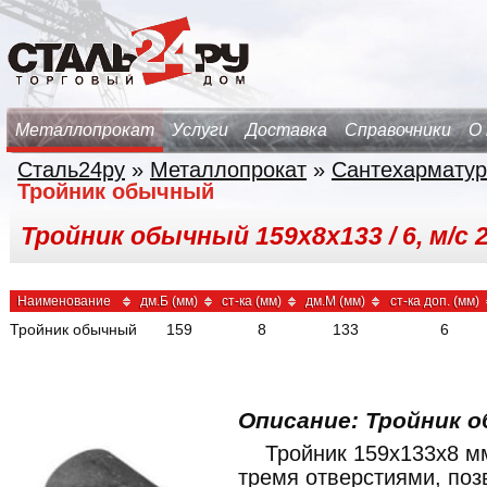
Металлопрокат
Услуги
Доставка
Справочники
О
Сталь24ру
»
Металлопрокат
»
Сантехарматур
Тройник обычный
Тройник обычный 159х8х133 / 6, м/с 
Наименование
дм.Б (мм)
ст-ка (мм)
дм.М (мм)
ст-ка доп. (мм)
Тройник обычный
159
8
133
6
Описание: Тройник о
Тройник 159x133x8 м
тремя отверстиями, по