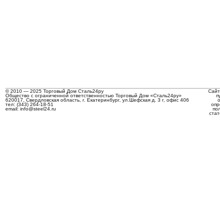
© 2010 — 2025 Торговый Дом Сталь24ру
Сайт
Общество с ограниченной ответственностью Торговый Дом «Сталь24ру»
п
620017, Свердловская область, г. Екатеринбург, ул.Шефская д. 3 г, офис 406
тел: (343) 264-18-51
опр
email: info@steel24.ru
по
стат