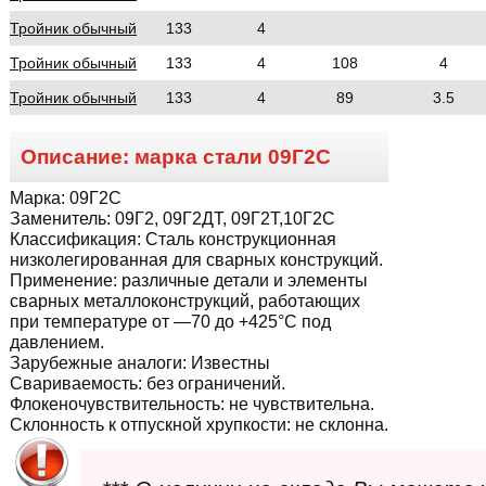
Тройник обычный
133
4
Тройник обычный
133
4
108
4
Тройник обычный
133
4
89
3.5
Описание: марка стали
09Г2С
Марка:
09Г2С
Заменитель:
09Г2, 09Г2ДТ, 09Г2Т,10Г2С
Классификация:
Сталь конструкционная
низколегированная для сварных конструкций.
Применение:
различные детали и элементы
сварных металлоконструкций, работающих
при температуре от —70 до +425°С под
давлением.
Зарубежные аналоги:
Известны
Свариваемость:
без ограничений.
Флокеночувствительность:
не чувствительна.
Склонность к отпускной хрупкости:
не склонна.