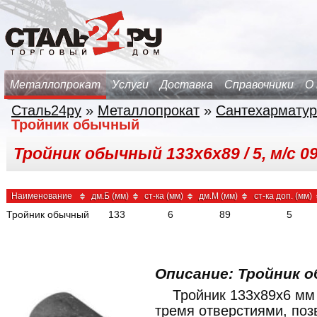
Металлопрокат
Услуги
Доставка
Справочники
О
Сталь24ру
»
Металлопрокат
»
Сантехарматур
Тройник обычный
Тройник обычный 133х6х89 / 5, м/с 0
Наименование
дм.Б (мм)
ст-ка (мм)
дм.М (мм)
ст-ка доп. (мм)
Тройник обычный
133
6
89
5
Описание: Тройник о
Тройник 133x89x6 мм
тремя отверстиями, по