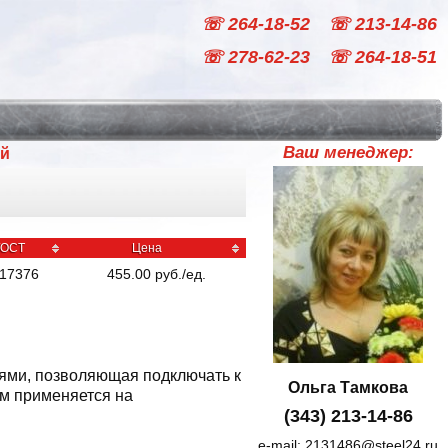
☏ 264-18-52
☏ 213-14-86
☏ 278-62-23
☏ 264-18-51
Ваш менеджер:
ый
ГОСТ
Цена
17376
455.00
руб
./
ед.
иями, позволяющая подключать к
Ольга Тамкова
мм применяется на
(343) 213-14-86
e-mail:
2131486@steel24.ru