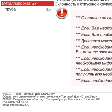
Металлопрокат БУ
Склонность к отпускной хрупко
труба
(11)
*** О наличии на 
*** Если Вам необ
*** Если Вам необ
*** Доставка мож
*** Если необходи
Вы можете заказат
*** Если необходи
необходимую инфо
*** Если необход
получить всю нео
*** Если необходи
© 2010 — 2025 Торговый Дом Сталь24ру
Общество с ограниченной ответственностью Торговый Дом «Сталь24ру»
620017, Свердловская область, г. Екатеринбург, ул.Шефская д. 3 г, офис 406
тел: (343) 264-18-51
email: info@steel24.ru