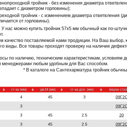
внопроходной тройник - без изменения диаметра ответвлен
впадает с диаметром горловины);
реходной тройник - с изменением диаметра ответвления (д
личается от горловины).
У нас можно купить тройник 57x5 мм обычный как по-штучн
от.
м качество поставляемой нами продукции. На Ваш выбор,
 его виды. Все товары проходят проверку на наличие дефек
осы по наличию, техническим характеристикам, условиям д
и менеджерами любым удобным для Вас способом.
* В каталоге на Сантехарматура тройник обычный
ст-ка (мм)
дм.М (мм)
ст-ка доп. (мм)
марка ста
4
45
3
09Г2
3
09Г2
3
45
2.5
20
3
45
2.5
09Г2