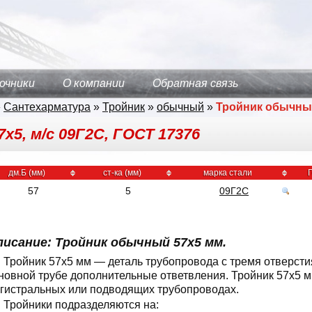
очники
О компании
Обратная связь
»
Сантехарматура
»
Тройник
»
обычный
»
Тройник обычн
х5, м/с 09Г2С, ГОСТ 17376
дм.Б (мм)
ст-ка (мм)
марка стали
57
5
09Г2С
писание: Тройник обычный 57x5 мм.
Тройник 57x5 мм — деталь трубопровода с тремя отверст
новной трубе дополнительные ответвления. Тройник 57x5 
гистральных или подводящих трубопроводах.
Тройники подразделяются на: