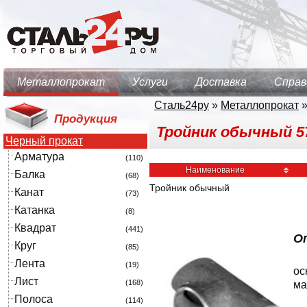
Металлопрокат
Услуги
Доставка
Справ
Сталь24ру
»
Металлопрокат
Продукция
Тройник обычный 57
Черный прокат
Арматура
(110)
Наименование
Балка
(68)
Тройник обычный
Канат
(73)
Катанка
(8)
Квадрат
(441)
О
Круг
(85)
Лента
(19)
ос
Лист
(168)
ма
Полоса
(114)