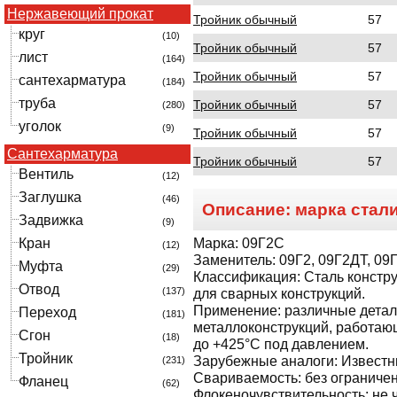
Нержавеющий прокат
Тройник обычный
57
круг
(10)
Тройник обычный
57
лист
(164)
Тройник обычный
57
сантехарматура
(184)
труба
Тройник обычный
57
(280)
уголок
(9)
Тройник обычный
57
Сантехарматура
Тройник обычный
57
Вентиль
(12)
Заглушка
(46)
Описание: марка стал
Задвижка
(9)
Марка:
09Г2С
Кран
(12)
Заменитель:
09Г2, 09Г2ДТ, 09
Муфта
(29)
Классификация:
Сталь констр
Отвод
(137)
для сварных конструкций.
Применение:
различные детал
Переход
(181)
металлоконструкций, работаю
Сгон
(18)
до +425°С под давлением.
Тройник
Зарубежные аналоги:
Извест
(231)
Свариваемость:
без ограничен
Фланец
(62)
Флокеночувствительность:
не 