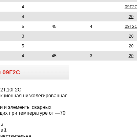
4
09Г2
4
20
5
45
4
09Г2
3
20
5
20
4
45
3
20
и
09Г2С
Г2Т,10Г2С
укционная низколегированная
и и элементы сварных
щих при температуре от —70
ны
ий.
чувствительна.