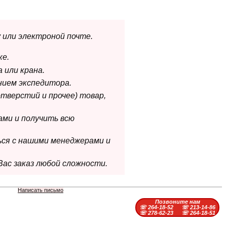
 или электроной почте.
ке.
 или крана.
нием экспедитора.
отверстий и прочее) товар,
ами и получить всю
ься с нашими менеджерами и
Вас заказ любой сложности.
Написать письмо
Позвоните нам
☏ 264-18-52
☏ 213-14-86
☏ 278-62-23
☏ 264-18-51