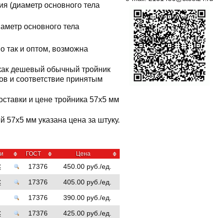
ия (диаметр основного тела
иаметр основного тела
о так и оптом, возможна
 как дешевый обычный тройник
тов и соответствие принятым
оставки и цене тройника 57x5 мм
 57x5 мм указана цена за штуку.
ли
ГОСТ
Цена
С
17376
450.00 руб./ед.
С
17376
405.00 руб./ед.
17376
390.00 руб./ед.
С
17376
425.00 руб./ед.