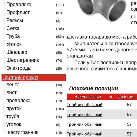
ра
Проволока
(111)
со
Профлист
(57)
пе
Рельсы
(3)
от
Сетка
(108)
Труба
доставка товара до места раб
(634)
Мы тщательно контролируе
Уголок
(144)
57x5 мм, так и более дорогие
Швеллер
(88)
стандартам.
Шестигранник
(74)
Если у Вас появились вопр
Электроды
обычного, свяжитесь с нашим
(28)
Цветной прокат
лента
(30)
Похожие позиции
лист
(59)
Наименование
дм.Б (мм)
проволока
(19)
Тройник обычный
57
пруток
(183)
Тройник обычный
57
труба
(76)
Тройник обычный
57
уголок
(6)
шестигранник
(18)
Тройник обычный
57