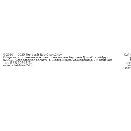
© 2010 — 2025 Торговый Дом Сталь24ру
Сайт
Общество с ограниченной ответственностью Торговый Дом «Сталь24ру»
п
620017, Свердловская область, г. Екатеринбург, ул.Шефская д. 3 г, офис 406
тел: (343) 264-18-51
опр
email: info@steel24.ru
по
стат