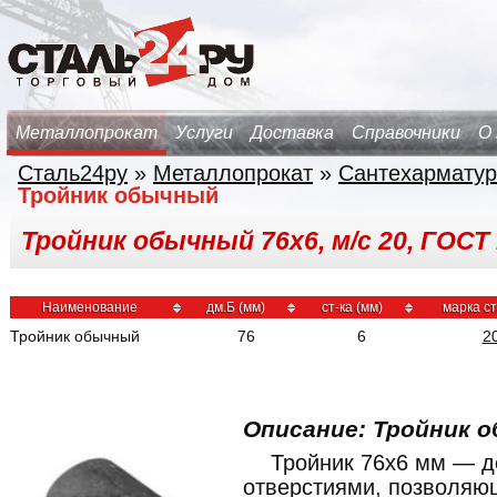
Металлопрокат
Услуги
Доставка
Справочники
О
Сталь24ру
»
Металлопрокат
»
Сантехарматур
Тройник обычный
Тройник обычный 76х6, м/с 20, ГОСТ
Наименование
дм.Б (мм)
ст-ка (мм)
марка с
Тройник обычный
76
6
2
Описание: Тройник о
Тройник 76x6 мм — д
отверстиями, позволяю