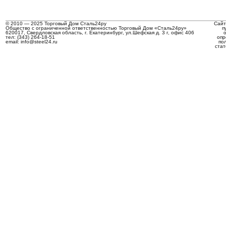
© 2010 — 2025 Торговый Дом Сталь24ру
Сайт
Общество с ограниченной ответственностью Торговый Дом «Сталь24ру»
п
620017, Свердловская область, г. Екатеринбург, ул.Шефская д. 3 г, офис 406
тел: (343) 264-18-51
опр
email: info@steel24.ru
по
стат