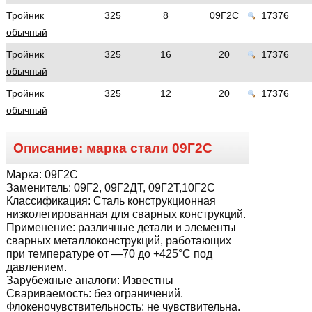
Тройник
325
8
09Г2С
17376
обычный
Тройник
325
16
20
17376
обычный
Тройник
325
12
20
17376
обычный
Описание: марка стали
09Г2С
Марка:
09Г2С
Заменитель:
09Г2, 09Г2ДТ, 09Г2Т,10Г2С
Классификация:
Сталь конструкционная
низколегированная для сварных конструкций.
Применение:
различные детали и элементы
сварных металлоконструкций, работающих
при температуре от —70 до +425°С под
давлением.
Зарубежные аналоги:
Известны
Свариваемость:
без ограничений.
Флокеночувствительность:
не чувствительна.