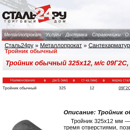
Металлопрокат
Услуги
Доставка
Справочники
О
Сталь24ру
»
Металлопрокат
»
Сантехарматур
Тройник обычный
Тройник обычный 325х12, м/с 09Г2С,
Наименование
дм.Б (мм)
ст-ка (мм)
марка ста
Тройник обычный
325
12
09Г2
Описание: Тройник о
Тройник 325x12 мм —
тремя отверстиями, по