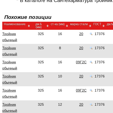
* В каталоге на Сантехарматура тройни
Похожие позиции
Наименование
дм.Б
ст-ка (мм)
марка стали
ГОСТ
дм.М
(мм)
Тройник
325
16
20
17376
обычный
Тройник
325
8
20
17376
обычный
Тройник
325
16
09Г2С
17376
обычный
Тройник
325
10
20
17376
обычный
Тройник
325
16
09Г2С
17376
обычный
Тройник
325
12
20
17376
обычный