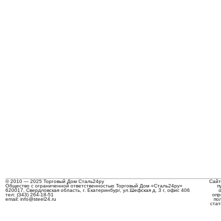
© 2010 — 2025 Торговый Дом Сталь24ру
Сайт
Общество с ограниченной ответственностью Торговый Дом «Сталь24ру»
п
620017, Свердловская область, г. Екатеринбург, ул.Шефская д. 3 г, офис 406
тел: (343) 264-18-51
опр
email: info@steel24.ru
по
стат