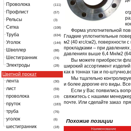
Проволока
(111)
Профлист
от
(57)
ра
Рельсы
(3)
ко
Сетка
(108)
Форма уплотнительной пове
Труба
(634)
Гладкие уплотнительные повер
м2 (40 кгс/см2), поверхности
Уголок
(144)
прокладками – при давлениях 
Швеллер
(88)
давлениях выше 6,4 Мн/м2 (64 
Шестигранник
(74)
Вы можете приобрести фла
Электроды
широкий ассортимент изделий
(28)
как в тоннах так и по-штучно,
Цветной прокат
Мы тщательно контролируе
лента
(30)
и более дорогие его виды. Вс
лист
(59)
Если у Вас появились вопр
проволока
свяжитесь с нашими менеджер
(19)
почте. Или сделайте заказ пря
пруток
(183)
труба
(76)
уголок
(6)
Похожие позиции
шестигранник
(18)
Наименование