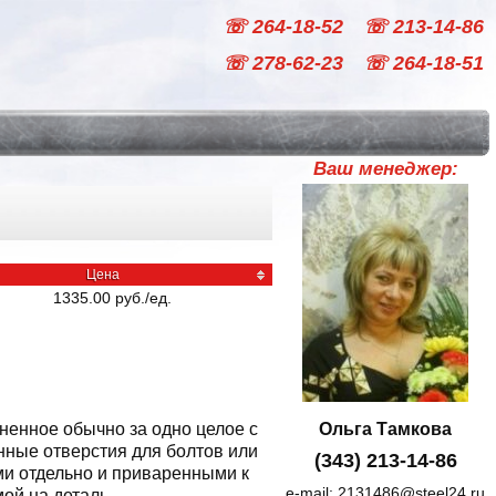
☏ 264-18-52
☏ 213-14-86
☏ 278-62-23
☏ 264-18-51
Ваш менеджер:
Цена
1335.00
руб
./
ед.
ненное обычно за одно целое с
Ольга Тамкова
ные отверстия для болтов или
(343) 213-14-86
и отдельно и приваренными к
e-mail:
2131486@steel24.ru
ой на деталь.