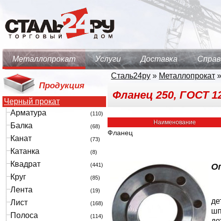
Металлопрокат
Услуги
Доставка
Справ
Сталь24ру
»
Металлопрокат
Продукция
Фланец 250, ГОСТ 1
Черный прокат
Арматура
(110)
Наименование
Балка
(68)
Фланец
Канат
(73)
Катанка
(8)
Квадрат
(441)
Оп
Круг
(85)
Лента
(19)
де
Лист
(168)
шп
Полоса
(114)
де