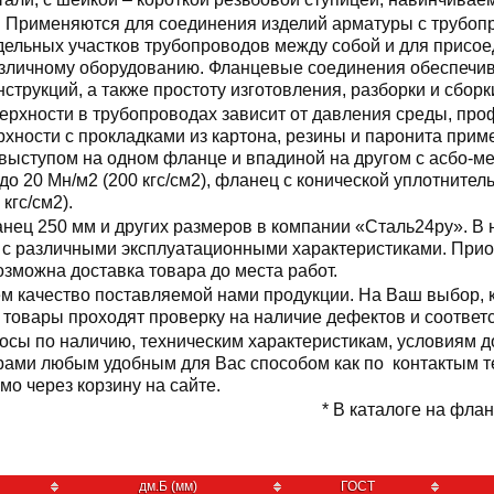
Применяются для соединения изделий арматуры с трубоп
дельных участков трубопроводов между собой и для присо
зличному оборудованию. Фланцевые соединения обеспечив
нструкций, а также простоту изготовления, разборки и сборк
рхности в трубопроводах зависит от давления среды, про
хности с прокладками из картона, резины и паронита прим
 с выступом на одном фланце и впадиной на другом с асбо-
до 20 Мн/м2 (200 кгс/см2), фланец с конической уплотнител
кгс/см2).
нец 250 мм и других размеров в компании «Сталь24ру». В
 с различными эксплуатационными характеристиками. При
возможна доставка товара до места работ.
м качество поставляемой нами продукции. На Ваш выбор, 
е товары проходят проверку на наличие дефектов и соотве
осы по наличию, техническим характеристикам, условиям д
ами любым удобным для Вас способом как по контактым те
мо через корзину на сайте.
* В каталоге на флан
дм.Б (мм)
ГОСТ