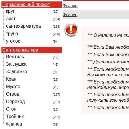
Нержавеющий прокат
Фланец
круг
(10)
Фланец
лист
(164)
сантехарматура
(184)
труба
(280)
*** О наличии на 
уголок
(9)
*** Если Вам необ
Сантехарматура
*** Если Вам необ
Вентиль
(12)
*** Доставка мож
Заглушка
(46)
*** Если необходи
Задвижка
(9)
Вы можете заказат
Кран
(12)
*** Если необходи
Муфта
необходимую инфо
(29)
Отвод
*** Если необход
(137)
получить всю нео
Переход
(181)
*** Если необходи
Сгон
(18)
Тройник
(231)
Фланец
(62)