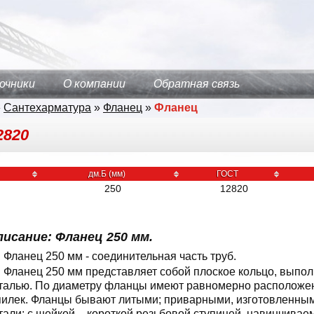
очники
О компании
Обратная связь
»
Сантехарматура
»
Фланец
»
Фланец
2820
дм.Б (мм)
ГОСТ
250
12820
исание: Фланец 250 мм.
Фланец 250 мм - cоединительная часть труб.
Фланец 250 мм представляет собой плоское кольцо, выпол
талью. По диаметру фланцы имеют равномерно расположен
илек. Фланцы бывают литыми; приварными, изготовленным
тали; с шейкой – короткой резьбовой ступицей, навинчиваем