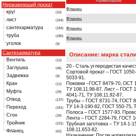
Наименование
Нержавеющий прокат
Фланец
круг
(10)
Фланец
лист
(164)
сантехарматура
Фланец
(184)
труба
(280)
Фланец
уголок
(9)
Сантехарматура
Описание: марка стал
Вентиль
(12)
20
- Сталь углеродистая качес
Заглушка
(46)
Сортовой прокат – ГОСТ 1050-8
Задвижка
(9)
5033-91.
Кран
Поковки –ГОСТ 8479-70, ОСТ 1
(12)
ТУ 108.11.98-87. Лист – ГОСТ 
Муфта
(29)
4041-71, ТУ 108.11.92-87.
Отвод
(137)
Трубы – ГОСТ 8731-74, ГОСТ 8
ТУ 14-3-190-82, ГОСТ 550-75, 
Переход
(181)
Полоса – ГОСТ 1577-93. Прово
Сгон
(18)
Лента – ГОСТ 2284-79, ГОСТ 1
Тройник
Трубная заготовка – ТУ 14-1-1
(231)
108.11.653-82.
Фланец
(62)
Назначение:
После нормализа