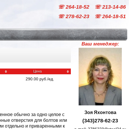
☏ 264-18-52
☏ 213-14-86
☏ 278-62-23
☏ 264-18-51
Ваш менеджер:
Цена
290.00
руб
./
ед.
Зоя Яхонтова
енное обычно за одно целое с
ные отверстия для болтов или
(343)278-62-23
и отдельно и приваренными к