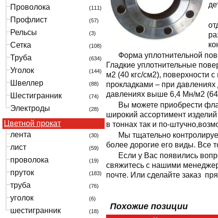
де
Проволока
(111)
Профлист
(57)
от
Рельсы
(3)
ра
ко
Сетка
(108)
Форма уплотнительной пове
Труба
(634)
Гладкие уплотнительные повер
Уголок
(144)
м2 (40 кгс/см2), поверхности
Швеллер
прокладками – при давлениях 
(88)
давлениях выше 6,4 Мн/м2 (64 
Шестигранник
(74)
Вы можете приобрести фла
Электроды
(28)
широкий ассортимент изделий
Цветной прокат
в тоннах так и по-штучно,возм
лента
Мы тщательно контролируе
(30)
более дорогие его виды. Все 
лист
(59)
Если у Вас появились вопр
проволока
(19)
свяжитесь с нашими менеджер
пруток
(183)
почте. Или сделайте заказ пря
труба
(76)
уголок
(6)
Похожие позиции
шестигранник
(18)