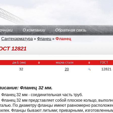
очники
О компании
Обратная связь
»
Сантехарматура
»
Фланец
»
Фланец
ГОСТ 12821
дм.Б (мм)
марка стали
ГОСТ
32
20
12821
исание: Фланец 32 мм.
Фланец 32 мм - cоединительная часть труб.
Фланец 32 мм представляет собой плоское кольцо, выполн
талью. По диаметру фланцы имеют равномерно расположен
илек. Фланцы бывают литыми; приварными, изготовленным