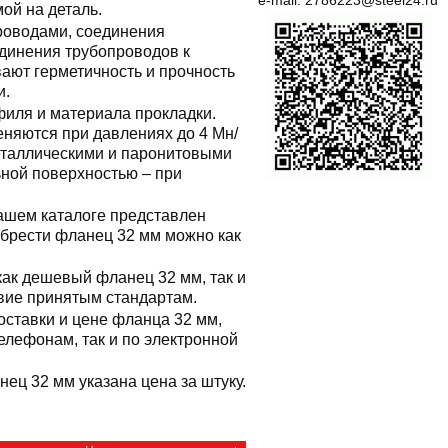
e-mail:
2786223@steel24.ru
ой на деталь.
роводами, соединения
единения трубопроводов к
ают герметичность и прочность
и.
филя и материала прокладки.
еняются при давлениях до 4 Мн/
металлическими и паронитовыми
ьной поверхностью – при
ашем каталоге представлен
брести фланец 32 мм можно как
ак дешевый фланец 32 мм, так и
твие принятым стандартам.
оставки и цене фланца 32 мм,
лефонам, так и по электронной
нец 32 мм указана цена за штуку.