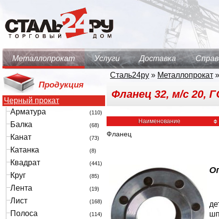
Металлопрокат
Услуги
Доставка
Справ
Сталь24ру
»
Металлопрокат
Продукция
Фланец 32, м/с 20, 
Черный прокат
Арматура
(110)
Наименование
Балка
(68)
Фланец
Канат
(73)
Катанка
(8)
Квадрат
(441)
Оп
Круг
(85)
Лента
(19)
Лист
(168)
де
Полоса
шп
(114)