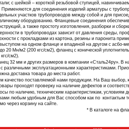
тали; с шейкой – короткой резьбовой ступицей, навинчиваем
Применяются для соединения изделий арматуры с трубоп
дельных участков трубопроводов между собой и для присо
зличному оборудованию. Фланцевые соединения обеспечив
нструкций, а также простоту изготовления, разборки и сборк
рхности в трубопроводах зависит от давления среды, про
хности с прокладками из картона, резины и паронита прим
 с выступом на одном фланце и впадиной на другом с асбо-
до 20 Мн/м2 (200 кгс/см2), фланец с конической уплотнител
кгс/см2).
нец 32 мм и других размеров в компании «Сталь24ру». В н
 с различными эксплуатационными характеристиками. Прио
ожна доставка товара до места работ.
м качество поставляемой нами продукции. На Ваш выбор, к
товары проходят проверку на наличие дефектов и соответс
осы по наличию, техническим характеристикам, условиям д
ами любым удобным для Вас способом как по контактым те
мо через корзину на сайте.
* В каталоге на фла