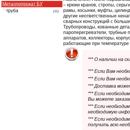
Металлопрокат БУ
– крюки кранов, стропы, серь
рамы, косынки, муфты, цилин
труба
(11)
другие неответственные нена
сварных конструкций с больш
Трубопроводы, кованные дета
пароперегреватели, трубные 
аппаратов, коллекторы, корпус
работающие при температуре о
*** О наличии на 
*** Если Вам необ
*** Если Вам необ
*** Доставка мож
*** Если необходи
Вы можете заказат
*** Если необходи
необходимую инфо
*** Если необход
получить всю нео