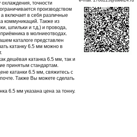
e-mail:
2786223@steel24.ru
 охлаждения, точности
 ограничивается производством
, а включает в себя различные
а коммуникаций. Также из
и, шпильки и т.д.) и провода,
оприёмника в молниеотводах.
нашем каталоге представлен
ать катанку 6.5 мм можно в
т.
к дешёвая катанка 6.5 мм, так и
вие принятым стандартам.
ене катанки 6.5 мм, свяжитесь с
очте. Также Вы можете сделать
нка 6.5 мм указана цена за тонну.