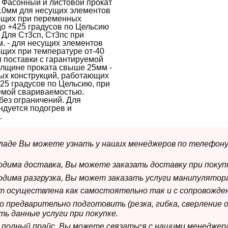
 Фасонный и листовой прокат
 10мм для несущих элементов
ющих при переменных
 до +425 градусов по Цельсию
 Для Ст3сп, Ст3пс при
м. - для несущих элементов
щих при температуре от-40
и поставки с гарантируемой
олщине проката свыше 25мм -
ых конструкций, работающих
425 градусов по Цельсию, при
уемой свариваемостью.
без ограничений. Для
ндуется подогрев и
.
складе Вы можете узнать у наших менеджеров по телефону
ходима доставка, Вы можете заказать доставку при покуп
ходима разгрузка, Вы может заказать услуги манипулятора
ет осуществлена как самостоятельно так и с сопровожде
мо предварительно подготовить (резка, гибка, сверление 
ь данные услуги при покупке.
м полный прайс. Вы можете связаться с нашими менеджер