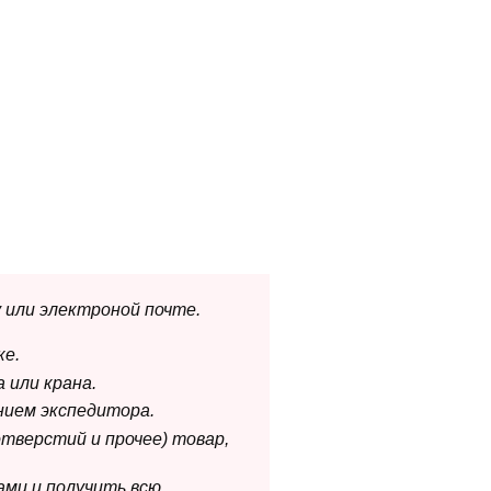
 или электроной почте.
ке.
 или крана.
нием экспедитора.
отверстий и прочее) товар,
ами и получить всю