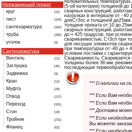
положительных температурах.
Нержавеющий прокат
(5-ой категории) толщиной до
сварных конструкций, работа
круг
(10)
нагрузках в интервале от - 40
лист
(164)
дляСт3пс и толщиной до25мм.
толщине проката от 10 до 25м
сантехарматура
(184)
сварных конструкций, работаю
труба
до + 425 градусов, при услови
(280)
свариваемостью, Ст3сп при т
уголок
(9)
для несущих элементов сварн
при температурах от -40 до + 
Сантехарматура
условии поставки с гарантир
Вентиль
Свариваемость: Сваривается 
(12)
толщины более 36 мм. рекоме
Заглушка
(46)
последующая термообработка
Задвижка
(9)
Кран
(12)
*** О наличии на 
Муфта
(29)
*** Если Вам необ
Отвод
(137)
*** Если Вам необ
Переход
(181)
*** Доставка мож
Сгон
(18)
*** Если необходи
Тройник
(231)
Вы можете заказат
Фланец
(62)
*** Если необходи