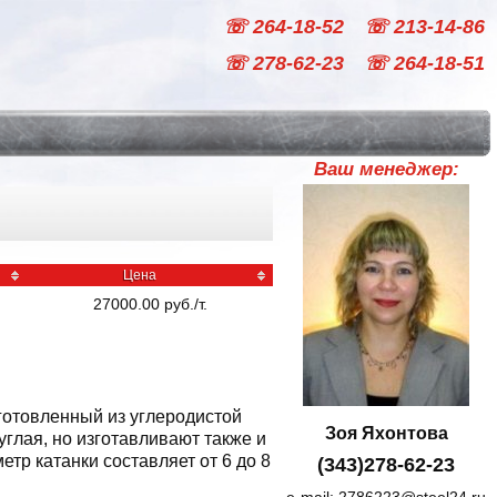
☏ 264-18-52
☏ 213-14-86
☏ 278-62-23
☏ 264-18-51
Ваш менеджер:
Цена
27000.00
руб
./
т.
зготовленный из углеродистой
Зоя Яхонтова
углая, но изготавливают также и
тр катанки составляет от 6 до 8
(343)278-62-23