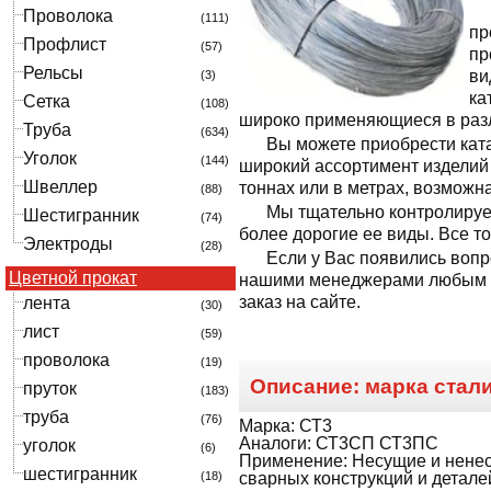
Проволока
(111)
пр
Профлист
(57)
пр
Рельсы
ви
(3)
ка
Сетка
(108)
широко применяющиеся в разл
Труба
(634)
Вы можете приобрести ката
Уголок
(144)
широкий ассортимент изделий 
Швеллер
тоннах или в метрах, возможн
(88)
Мы тщательно контролируем
Шестигранник
(74)
более дорогие ее виды. Все т
Электроды
(28)
Если у Вас появились вопр
Цветной прокат
нашими менеджерами любым уд
заказ на сайте.
лента
(30)
лист
(59)
проволока
(19)
Описание: марка стал
пруток
(183)
труба
(76)
Марка: СТ3
Аналоги: СТ3СП СТ3ПС
уголок
(6)
Применение: Несущие и нене
шестигранник
(18)
сварных конструкций и детале