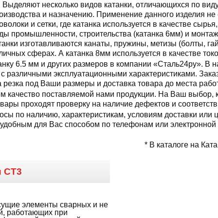
Выделяют несколько видов катанки, отличающихся по виду
оизводства и назначению. Применение данного изделия не
оволоки и сетки, где катанка используется в качестве сырья
ды промышленности, строительства (катанка 6мм) и монтаж
танки изготавливаются канаты, пружины, метизы (болты, гайк
ичных сферах. А катанка 8мм используется в качестве ток
нку 6.5 мм и других размеров в компании «Сталь24ру». В 
с различными эксплуатационными характеристиками. Заказ
а резка под Ваши размеры и доставка товара до места рабо
 качество поставляемой нами продукции. На Ваш выбор, ка
овары проходят проверку на наличие дефектов и соответст
осы по наличию, характеристикам, условиям доставки или ц
обным для Вас способом по телефонам или электронной п
* В каталоге на Ката
и
СТ3
сущие элементы сварных и не
й, работающих при