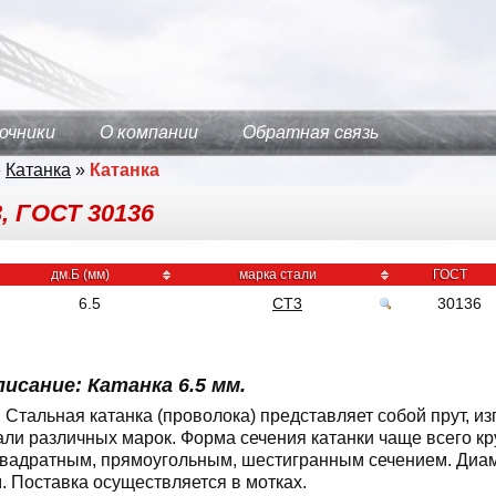
очники
О компании
Обратная связь
»
Катанка
»
Катанка
3, ГОСТ 30136
дм.Б (мм)
марка стали
ГОСТ
6.5
СТ3
30136
исание: Катанка 6.5 мм.
Стальная катанка (проволока) представляет собой прут, и
али различных марок. Форма сечения катанки чаще всего кр
квадратным, прямоугольным, шестигранным сечением. Диаме
. Поставка осуществляется в мотках.