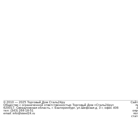
© 2010 — 2025 Торговый Дом Сталь24ру
Сайт
Общество с ограниченной ответственностью Торговый Дом «Сталь24ру»
п
620017, Свердловская область, г. Екатеринбург, ул.Шефская д. 3 г, офис 406
тел: (343) 264-18-51
опр
email: info@steel24.ru
по
стат