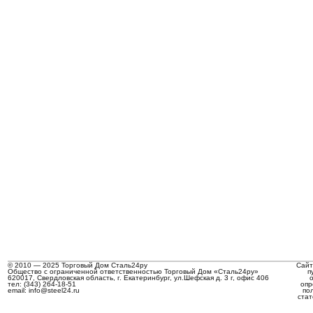
© 2010 — 2025 Торговый Дом Сталь24ру
Сайт
Общество с ограниченной ответственностью Торговый Дом «Сталь24ру»
п
620017, Свердловская область, г. Екатеринбург, ул.Шефская д. 3 г, офис 406
тел: (343) 264-18-51
опр
email: info@steel24.ru
по
стат