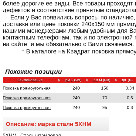
более дорогие ее виды. Все товары проходят 
дефектов и соответствие принятым стандарта
Если у Вас появились вопросы по наличию,
доставки или цене поковки 240x150 мм прямоу
нашими менеджерами любым удобным для Ва
контактным телефонам, так и по электронной 
на сайте и мы обязательно с Вами свяжемся.
* В каталоге на Квадрат поковка прямо
Похожие позиции
Наименование
рм.Б (мм)
рм.М (мм)
дл. (м)
Поковка прямоугольная
240
150
0.34
Поковка прямоугольная
240
70
0.5
Поковка прямоугольная
240
95
0.3
Описание: марка стали
5ХНМ
5ХНМ
- Сталь штамповая.