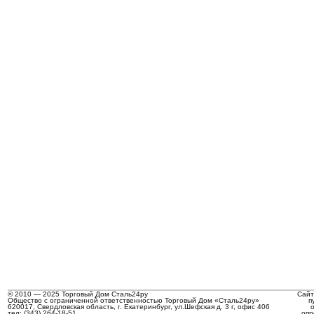
© 2010 — 2025 Торговый Дом Сталь24ру
Сайт
Общество с ограниченной ответственностью Торговый Дом «Сталь24ру»
п
620017, Свердловская область, г. Екатеринбург, ул.Шефская д. 3 г, офис 406
тел: (343) 264-18-51
опр