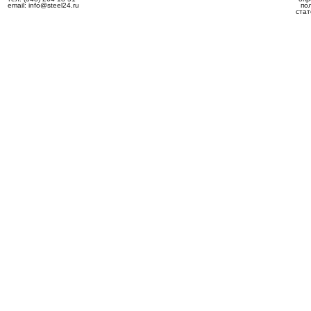
email: info@steel24.ru
по
стат