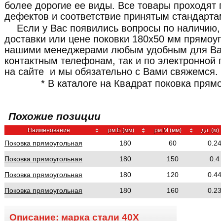
более дорогие ее виды. Все товары проходят 
дефектов и соответствие принятым стандарта
Если у Вас появились вопросы по наличию,
доставки или цене поковки 180x50 мм прямоуг
нашими менеджерами любым удобным для Ва
контактным телефонам, так и по электронной 
на сайте и мы обязательно с Вами свяжемся.
* В каталоге на Квадрат поковка прям
Похожие позиции
Наименование
рм.Б (мм)
рм.М (мм)
дл. (м)
Поковка прямоугольная
180
60
0.2
Поковка прямоугольная
180
150
0.4
Поковка прямоугольная
180
120
0.4
Поковка прямоугольная
180
160
0.2
Описание: марка стали
40Х