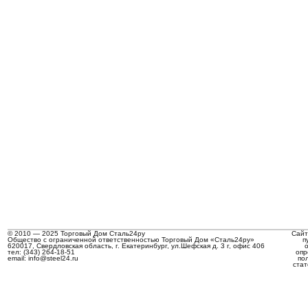
© 2010 — 2025 Торговый Дом Сталь24ру
Сайт
Общество с ограниченной ответственностью Торговый Дом «Сталь24ру»
п
620017, Свердловская область, г. Екатеринбург, ул.Шефская д. 3 г, офис 406
тел: (343) 264-18-51
опр
email: info@steel24.ru
по
стат