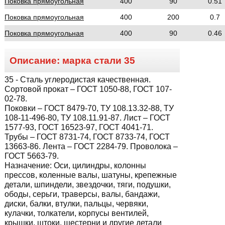
Поковка прямоугольная
400
90
0.51
Поковка прямоугольная
400
200
0.7
Поковка прямоугольная
400
90
0.46
Описание: марка стали
35
35
- Сталь углеродистая качественная.
Сортовой прокат – ГОСТ 1050-88, ГОСТ 107-
02-78.
Поковки – ГОСТ 8479-70, ТУ 108.13.32-88, ТУ
108-11-496-80, ТУ 108.11.91-87. Лист – ГОСТ
1577-93, ГОСТ 16523-97, ГОСТ 4041-71.
Трубы – ГОСТ 8731-74, ГОСТ 8733-74, ГОСТ
13663-86. Лента – ГОСТ 2284-79. Проволока –
ГОСТ 5663-79.
Назначение:
Оси, цилиндры, колонны
прессов, коленные валы, шатуны, крепежные
детали, шпиндели, звездочки, тяги, подушки,
ободы, серьги, траверсы, валы, бандажи,
диски, балки, втулки, пальцы, червяки,
кулачки, толкатели, корпусы вентилей,
крышки, штоки, шестерни и другие детали