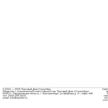
© 2010 — 2025 Торговый Дом Сталь24ру
Сайт
Общество с ограниченной ответственностью Торговый Дом «Сталь24ру»
п
620017, Свердловская область, г. Екатеринбург, ул.Шефская д. 3 г, офис 406
тел: (343) 264-18-51
опр
email: info@steel24.ru
по
стат