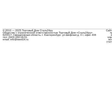
© 2010 — 2025 Торговый Дом Сталь24ру
Сайт
Общество с ограниченной ответственностью Торговый Дом «Сталь24ру»
п
620017, Свердловская область, г. Екатеринбург, ул.Шефская д. 3 г, офис 406
тел: (343) 264-18-51
опр
email: info@steel24.ru
по
стат