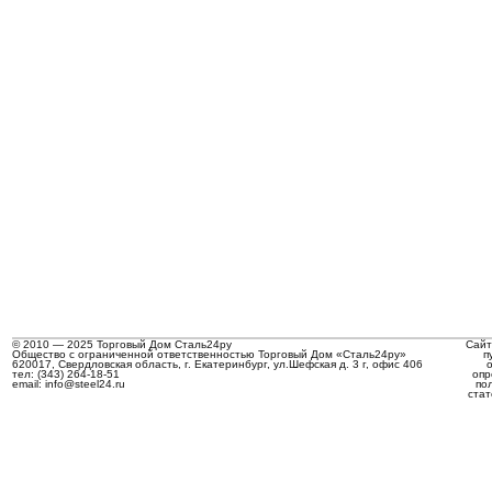
© 2010 — 2025 Торговый Дом Сталь24ру
Сайт
Общество с ограниченной ответственностью Торговый Дом «Сталь24ру»
п
620017, Свердловская область, г. Екатеринбург, ул.Шефская д. 3 г, офис 406
тел: (343) 264-18-51
опр
email: info@steel24.ru
по
стат