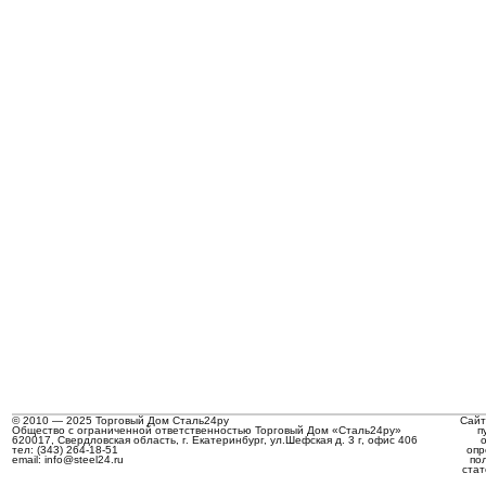
© 2010 — 2025 Торговый Дом Сталь24ру
Сайт
Общество с ограниченной ответственностью Торговый Дом «Сталь24ру»
п
620017, Свердловская область, г. Екатеринбург, ул.Шефская д. 3 г, офис 406
тел: (343) 264-18-51
опр
email: info@steel24.ru
по
стат