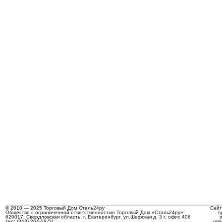
© 2010 — 2025 Торговый Дом Сталь24ру
Сайт
Общество с ограниченной ответственностью Торговый Дом «Сталь24ру»
п
620017, Свердловская область, г. Екатеринбург, ул.Шефская д. 3 г, офис 406
тел: (343) 264-18-51
опр