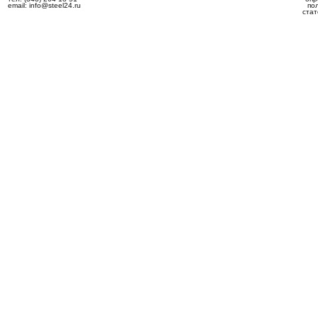
email: info@steel24.ru
по
стат