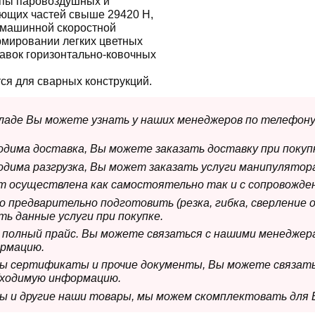
пы паровоздушных и
ющих частей свыше 29420 Н,
машинной скоростной
мировании легких цветных
тавок горизонтально-ковочных
я для сварных конструкций.
складе Вы можете узнать у наших менеджеров по телефону
ходима доставка, Вы можете заказать доставку при покуп
ходима разгрузка, Вы может заказать услуги манипулятора
ет осуществлена как самостоятельно так и с сопровожде
мо предварительно подготовить (резка, гибка, сверление 
ь данные услуги при покупке.
м полный прайс. Вы можете связаться с нашими менеджер
рмацию.
имы сертификаты и прочие документы, Вы можете связат
бходимую информацию.
мы и другие наши товары, мы можем скомплектовать для 