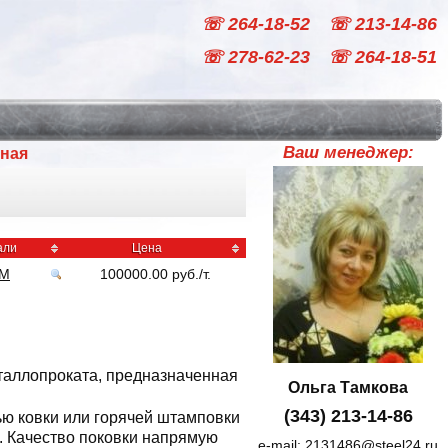
☏ 264-18-52
☏ 213-14-86
☏ 278-62-23
☏ 264-18-51
Ваш менеджер:
ная
али
Цена
НМ
100000.00
руб
./
т.
таллопроката, предназначенная
Ольга Тамкова
(343) 213-14-86
ю ковки или горячей штамповки
. Качество поковки напрямую
e-mail:
2131486@steel24.ru