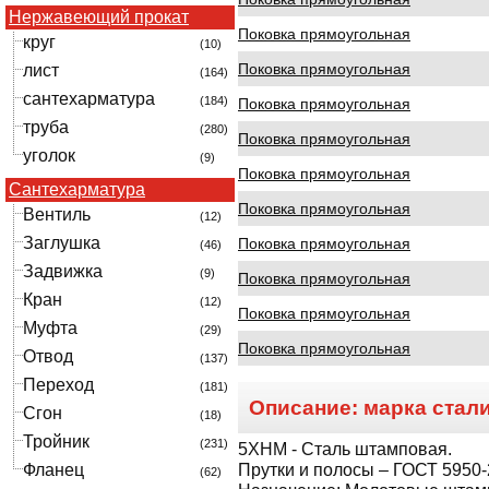
Нержавеющий прокат
Поковка прямоугольная
круг
(10)
Поковка прямоугольная
лист
(164)
сантехарматура
(184)
Поковка прямоугольная
труба
(280)
Поковка прямоугольная
уголок
(9)
Поковка прямоугольная
Сантехарматура
Поковка прямоугольная
Вентиль
(12)
Заглушка
Поковка прямоугольная
(46)
Задвижка
(9)
Поковка прямоугольная
Кран
(12)
Поковка прямоугольная
Муфта
(29)
Поковка прямоугольная
Отвод
(137)
Переход
(181)
Описание: марка стал
Сгон
(18)
Тройник
(231)
5ХНМ
- Сталь штамповая.
Фланец
Прутки и полосы – ГОСТ 5950-
(62)