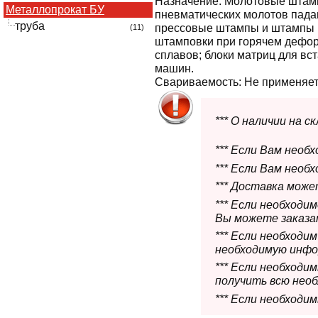
Назначение:
Молотовые штам
Металлопрокат БУ
пневматических молотов пада
труба
прессовые штампы и штампы 
(11)
штамповки при горячем дефор
сплавов; блоки матриц для вс
машин.
Свариваемость:
Не применяетс
*** О наличии на 
*** Если Вам необ
*** Если Вам необ
*** Доставка мож
*** Если необходи
Вы можете заказат
*** Если необходи
необходимую инфо
*** Если необход
получить всю нео
*** Если необходи