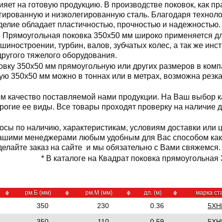
ияет на готовую продукцию. В производстве поковок, как п
гированную и низколегированную сталь. Благодаря технол
делие обладает пластичностью, прочностью и надежностью.
Прямоугольная поковка 350x50 мм широко применяется дл
шиностроении, турбин, валов, зубчатых колес, а так же и
другого тяжелого оборудования.
овку 350x50 мм прямоугольную или других размеров в комп
ую 350x50 мм можно в тоннах или в метрах, возможна резк
м качество поставляемой нами продукции. На Ваш выбор к
орогие ее виды. Все товары проходят проверку на наличие 
осы по наличию, характеристикам, условиям доставки или 
нашими менеджерами любым удобным для Вас способом как
сделайте заказ на сайте и мы обязательно с Вами свяжемся.
* В каталоге на Квадрат поковка прямоугольная 
рм.Б (мм)
рм.М (мм)
дл. (м)
марка ст
350
230
0.36
5Х
350
110
0.59
5Х