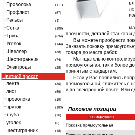
вл
Проволока
(111)
ле
Профлист
(57)
из
Рельсы
(3)
ма
Сетка
(108)
прочности, деталей станков и 
Труба
(634)
Вы можете приобрести пок
Уголок
(144)
Заказать поковку прямоугольн
Швеллер
товара до места работ.
(88)
Мы тщательно контролируе
Шестигранник
(74)
прямоугольная, так и более д
Электроды
(28)
принятым стандартам.
Цветной прокат
Если у Вас появились вопр
лента
прямоугольной, свяжитесь с 
(30)
и по электронной почте. Или 
лист
(59)
проволока
(19)
пруток
(183)
Похожие позиции
труба
(76)
Наименование
уголок
(6)
Поковка прямоугольная
шестигранник
(18)
Поковка прямоугольная