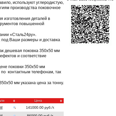
равило, используют углеродистую,
огиям производства поковочное
я изготовления деталей в
нструментов повышенной
ании «Сталь24ру».
а под Ваши размеры и доставка
ак дешевая поковка 350x50 мм
дефектов и соответствие
цене поковки 350x50 мм
 по контактным телефонам, так
350x50 мм указана цена за тонну.
али
Цена
НМ
141000.00 руб./т.
НМ
86000.00 руб./т.