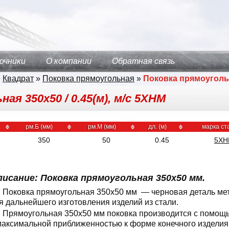
очники
О компании
Обратная связь
»
Квадрат
»
Поковка прямоугольная
»
Поковка прямоуголь
ая 350х50 / 0.45(м), м/с 5ХНМ
рм.Б (мм)
рм.М (мм)
дл. (м)
марка ст
350
50
0.45
5Х
писание: Поковка прямоугольная 350x50 мм.
Поковка прямоугольная 350x50 мм — черновая деталь ме
я дальнейшего изготовления изделий из стали.
Прямоугольная 350x50 мм поковка производится с помощь
максимальной приближенностью к форме конечного изделия