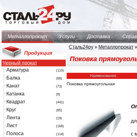
Металлопрокат
Услуги
Доставка
Справ
Сталь24ру
»
Металлопрокат
Продукция
Поковка прямоугольн
Черный прокат
Арматура
(110)
Наименование
Балка
(68)
Поковка прямоугольная
Канат
(73)
Катанка
(8)
Квадрат
(441)
О
Круг
(85)
Лента
(19)
дл
Лист
(168)
Полоса
с 
(114)