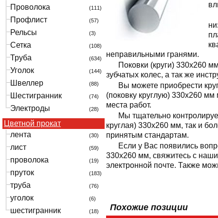
вл
Проволока
(111)
Профлист
(57)
ни
Рельсы
(3)
пл
кв
Сетка
(108)
неправильными гранями.
Труба
(634)
Поковки (круги) 330x260 м
Уголок
(144)
зубчатых колес, а так же инс
Швеллер
(88)
Вы можете приобрести круг
(поковку круглую) 330x260 мм
Шестигранник
(74)
места работ.
Электроды
(28)
Мы тщательно контролируе
Цветной прокат
круглая) 330x260 мм, так и бо
лента
принятым стандартам.
(30)
Если у Вас появились вопр
лист
(59)
330x260 мм, свяжитесь с наш
проволока
(19)
электронной почте. Также мож
пруток
(183)
труба
(76)
уголок
(6)
Похожие позиции
шестигранник
(18)