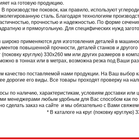
ияет на готовую продукцию.
В производстве поковок, как правило, используют углерод
зколегированную сталь. Благодаря технологиям производст
астичностью, прочностью и надежностью. По форме сечения
адратную и прямоугольную. Для специфических нужд загото
м широко применяются для изготовления деталей в машинос
трументов повышенной прочности, деталей станков и другого
 (поковку круглую) 330x260 мм или других размеров в комп
 можно в тоннах или в метрах, возможна резка под Ваши ра
м качество поставляемой нами продукции. На Ваш выбор ка
лее дорогие его виды. Все товары проходят проверку на на
осы по наличию, характеристикам, условиям доставки или це
ими менеджерами любым удобным для Вас способом как по 
но сделать заказ на сайте и мы обязательно с Вами свяжем
* В каталоге на круг (поковку круглую) 