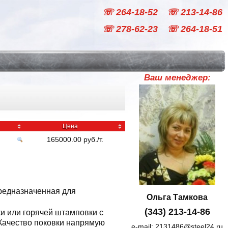
☏ 264-18-52
☏ 213-14-86
☏ 278-62-23
☏ 264-18-51
Ваш менеджер:
Цена
165000.00
руб
./
т.
предназначенная для
Ольга Тамкова
(343) 213-14-86
и или горячей штамповки с
Качество поковки напрямую
e-mail:
2131486@steel24.ru