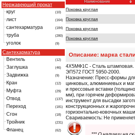
Наименование
Нержавеющий прокат
Поковка круглая
круг
(10)
Поковка круглая
лист
(164)
сантехарматура
(184)
Поковка круглая
труба
(280)
Поковка круглая
уголок
(9)
Сантехарматура
Описание: марка стал
Вентиль
(12)
4Х5МФ1С
- Сталь штамповая.
Заглушка
(46)
ЭП572 ГОСТ 5950-2000.
Задвижка
(9)
Назначение:
Пресс-формы для
Кран
цинковых, алюминиевых и ма
(12)
и прессовые вставки (толщино
Муфта
(29)
мм), при горячем деформиров
Отвод
(137)
инструмент для высадки загот
Переход
конструкционных и жаропрочн
(181)
горизонтально-ковочных маши
Сгон
(18)
Свариваемость:
Не применяетс
Тройник
(231)
Фланец
(62)
*** О наличии на 