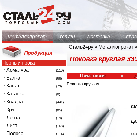
Металлопрокат
Услуги
Доставка
Справ
Сталь24ру
»
Металлопрокат
Продукция
Поковка круглая 330
Черный прокат
Арматура
(110)
Наименование
д
Балка
(68)
Поковка круглая
Канат
(73)
Катанка
(8)
Квадрат
(441)
Оп
Круг
(85)
Лента
(19)
да
Лист
(168)
Полоса
ма
(114)