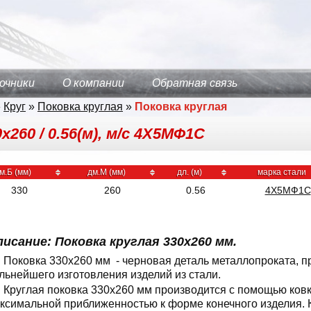
очники
О компании
Обратная связь
»
Круг
»
Поковка круглая
»
Поковка круглая
х260 / 0.56(м), м/с 4Х5МФ1С
м.Б (мм)
дм.М (мм)
дл. (м)
марка стали
330
260
0.56
4Х5МФ1С
исание: Поковка круглая 330x260 мм.
Поковка 330x260 мм - черновая деталь металлопроката, 
льнейшего изготовления изделий из стали.
Круглая поковка 330x260 мм производится с помощью ковк
ксимальной приближенностью к форме конечного изделия. 