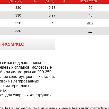
дм.Б (мм)
дл. (м)
марка стали
330
0.15
20
330
0.97
45
330
0.49
40Х
330
20
и
4Х5МФ1С
 литья под давлением
гниевых сплавов, молотовые
й или диаметром до 200-250
ании конструкционных сталей,
овок из легированных
ых материалов на
нах.
я для сварных конструкций.
складе Вы можете узнать у наших менеджеров по телефону