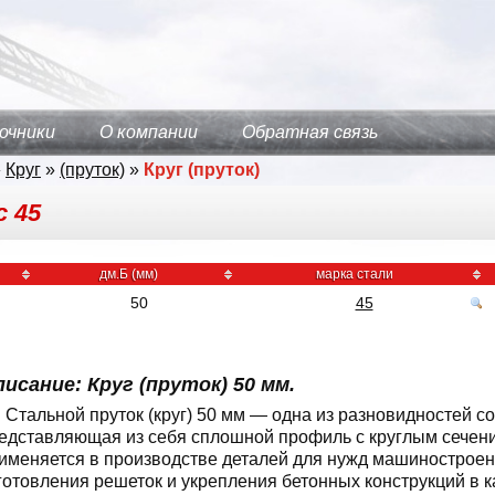
очники
О компании
Обратная связь
»
Круг
»
(пруток)
»
Круг (пруток)
с 45
дм.Б (мм)
марка стали
50
45
исание: Круг (пруток) 50 мм.
Cтальной пруток (круг) 50 мм — одна из разновидностей с
едставляющая из себя сплошной профиль с круглым сечени
именяется в производстве деталей для нужд машиностроения
готовления решеток и укрепления бетонных конструкций в 