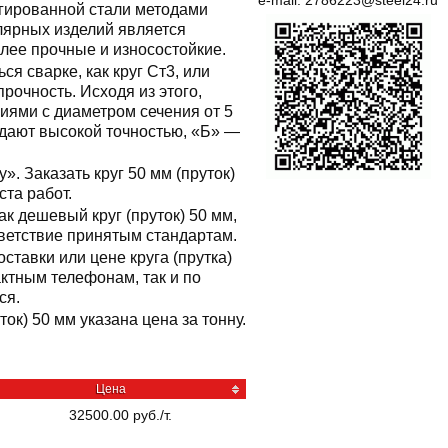
e-mail:
2786223@steel24.ru
егированной стали методами
улярных изделий является
олее прочные и износостойкие.
ся сварке, как круг Ст3, или
очность. Исходя из этого,
иями с диаметром сечения от 5
адают высокой точностью, «Б» —
. Заказать круг 50 мм (пруток)
ста работ.
к дешевый круг (пруток) 50 мм,
тветствие принятым стандартам.
ставки или цене круга (прутка)
ктным телефонам, так и по
ся.
уток) 50 мм указана цена за тонну.
Цена
32500.00 руб./т.