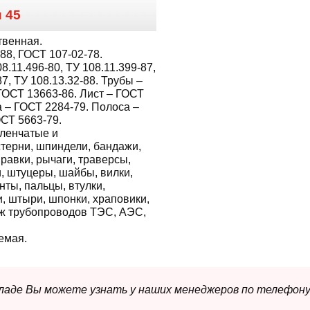
и
45
твенная.
88, ГОСТ 107-02-78.
8.11.496-80, ТУ 108.11.399-87,
87, ТУ 108.13.32-88. Трубы –
ГОСТ 13663-86. Лист – ГОСТ
а – ГОСТ 2284-79. Полоса –
СТ 5663-79.
ленчатые и
терни, шпиндели, бандажи,
равки, рычаги, траверсы,
и, штуцеры, шайбы, вилки,
ты, пальцы, втулки,
и, штыри, шпонки, храповики,
еж трубопроводов ТЭС, АЭС,
емая.
складе Вы можете узнать у наших менеджеров по телефону