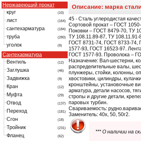
Нержавеющий прокат
Описание: марка стал
круг
(10)
45
- Сталь углеродистая качес
лист
(164)
Сортовой прокат – ГОСТ 1050-
сантехарматура
(184)
Поковки – ГОСТ 8479-70, ТУ 10
труба
ТУ 108.11.89-87, ТУ 108.11.91-
(280)
ГОСТ 8731-74, ГОСТ 8733-74, 
уголок
(9)
1577-93, ГОСТ 16523-97. Лент
Сантехарматура
ГОСТ 1577-93. Проволока – ГО
Назначение:
Вал-шестерни, ко
Вентиль
(12)
распределительные валы, шес
Заглушка
(46)
плунжеры, стойки, колонны, оп
Задвижка
хвостовики, цилиндры, кулачк
(9)
кронштейны, установочные вин
Кран
(12)
арматура, детали насосов, тяг
Муфта
(29)
стропы и другие детали, креп
паровых турбин.
Отвод
(137)
Свариваемость:
рудно.варива
Переход
(181)
Заменитель: 40х, 50, 50г2.
Сгон
(18)
Тройник
(231)
*** О наличии на 
Фланец
(62)