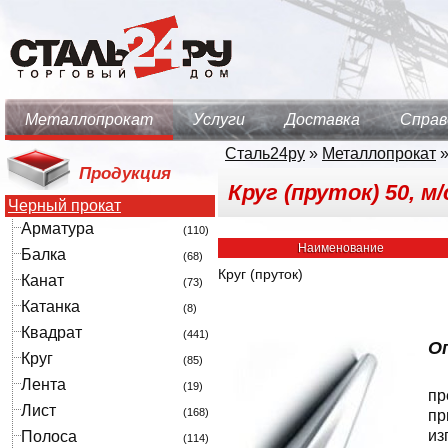
Металлопрокат
Услуги
Доставка
Справ
Сталь24ру
»
Металлопрокат
Продукция
Круг (пруток) 50, м/
Черный прокат
Арматура
(110)
Наименование
Балка
(68)
Круг (пруток)
Канат
(73)
Катанка
(8)
Квадрат
(441)
Оп
Круг
(85)
Лента
(19)
пр
Лист
(168)
пр
из
Полоса
(114)