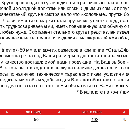
Круги производят из углеродистой и различных сплавов л
рячей и холодной прокатки или ковки. Одним из самых поп
рячекатаный круг, не смотря на то что «холодные» прутки б
В зависимости от марки стали прутки могут легко поддавать
ть трудносвариваемыми, иметь повышенную или обычную пр
любых нужд. Сортамент стального круга представлен издел
азличные классы точности: изделия с маркировкой «А» обл
й.
(пруток) 50 мм или других размеров в компании «Сталь24ру»
 возможна резка под Ваши размеры и доставка товара до ме
 качество поставляемой нами продукции. На Ваш выбор ка
. Все товары проходят проверку на наличие дефектов и соо
осы по наличию, техническим характеристикам, условиям до
енеджерами любым удобным для Вас способом как по конта
но сделать заказ на сайте и мы обязательно с Вами свяжем
* В каталоге на круг (пр
дм.Б (мм)
марка стали
50
40Х