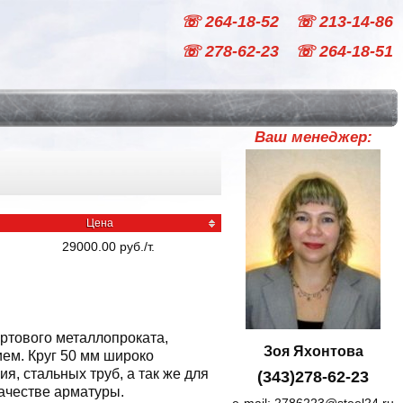
☏ 264-18-52
☏ 213-14-86
☏ 278-62-23
☏ 264-18-51
Ваш менеджер:
Цена
29000.00
руб
./
т.
ортового металлопроката,
Зоя Яхонтова
ем. Круг 50 мм широко
, стальных труб, а так же для
(343)278-62-23
качестве арматуры.