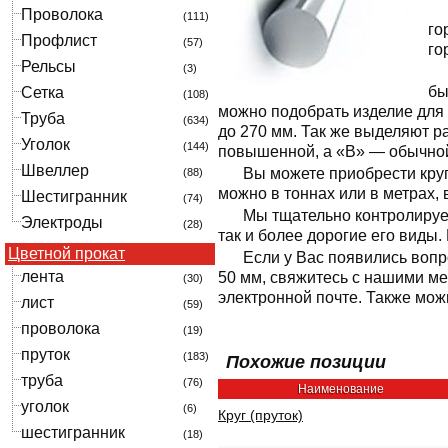
Проволока
(111)
го
Профлист
(57)
го
Рельсы
(3)
бы
Сетка
(108)
можно подобрать изделие для 
Труба
(634)
до 270 мм. Так же выделяют р
Уголок
(144)
повышенной, а «В» — обычно
Швеллер
Вы можете приобрести круг 
(88)
можно в тоннах или в метрах,
Шестигранник
(74)
Мы тщательно контролируем
Электроды
(28)
так и более дорогие его виды
Цветной прокат
Если у Вас появились вопр
лента
50 мм, свяжитесь с нашими м
(30)
электронной почте. Также мож
лист
(59)
проволока
(19)
пруток
(183)
Похожие позиции
труба
(76)
Наименование
уголок
(6)
Круг (пруток)
шестигранник
(18)