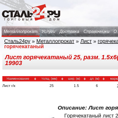
Металлопрокат
Услуги
Доставка
Справочники
О
Сталь24ру
»
Металлопрокат
»
Лист
»
горячек
горячекатаный
Лист горячекатаный 25, разм. 1.5х6(
19903
Наименование
толщ. (мм)
шир. (м)
дл. (м)
марк
Лист г/к
25
1.5
6
Описание: Лист гор
Горячекатаный лист 