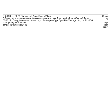
© 2010 — 2025 Торговый Дом Сталь24ру
Сайт
Общество с ограниченной ответственностью Торговый Дом «Сталь24ру»
п
620017, Свердловская область, г. Екатеринбург, ул.Шефская д. 3 г, офис 406
тел: (343) 264-18-51
опр
email: info@steel24.ru
по
стат