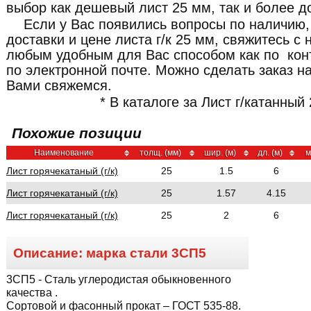
выбор как дешевый лист 25 мм, так и более д
Если у Вас появились вопросы по наличию,
доставки и цене листа г/к 25 мм, свяжитесь 
любым удобным для Вас способом как по кон
по электронной почте. Можно сделать заказ н
Вами свяжемся.
* В каталоге за Лист г/катанный
Похожие позиции
Наименование
толщ. (мм)
шир. (м)
дл. (м)
м
Лист горячекатаный (г/к)
25
1.5
6
Лист горячекатаный (г/к)
25
1.57
4.15
Лист горячекатаный (г/к)
25
2
6
Описание: марка стали
3СП5
3СП5
- Сталь углеродистая обыкновенного
качества .
Сортовой и фасонный прокат – ГОСТ 535-88.