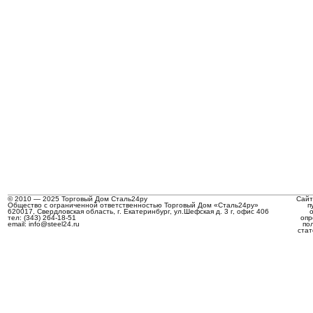
© 2010 — 2025 Торговый Дом Сталь24ру
Сайт
Общество с ограниченной ответственностью Торговый Дом «Сталь24ру»
п
620017, Свердловская область, г. Екатеринбург, ул.Шефская д. 3 г, офис 406
тел: (343) 264-18-51
опр
email: info@steel24.ru
по
стат