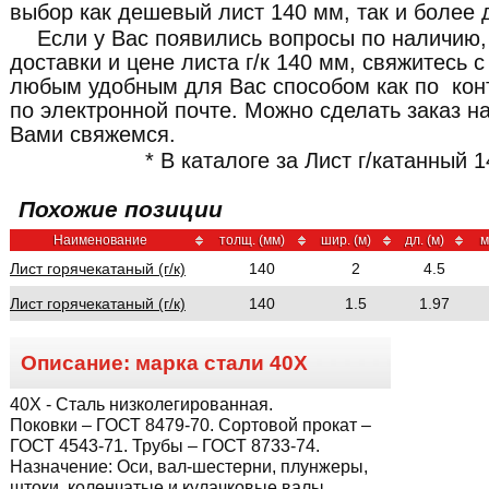
выбор как дешевый лист 140 мм, так и более 
Если у Вас появились вопросы по наличию,
доставки и цене листа г/к 140 мм, свяжитесь
любым удобным для Вас способом как по кон
по электронной почте. Можно сделать заказ н
Вами свяжемся.
* В каталоге за Лист г/катанный 
Похожие позиции
Наименование
толщ. (мм)
шир. (м)
дл. (м)
м
Лист горячекатаный (г/к)
140
2
4.5
Лист горячекатаный (г/к)
140
1.5
1.97
Описание: марка стали
40Х
40Х
- Сталь низколегированная.
Поковки – ГОСТ 8479-70. Сортовой прокат –
ГОСТ 4543-71. Трубы – ГОСТ 8733-74.
Назначение:
Оси, вал-шестерни, плунжеры,
штоки, коленчатые и кулачковые валы,