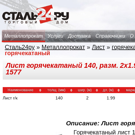
Металлопрокат
Услуги
Доставка
Справочники
О
Сталь24ру
»
Металлопрокат
»
Лист
»
горячек
горячекатаный
Лист горячекатаный 140, разм. 2х1.9
1577
Наименование
толщ. (мм)
шир. (м)
дл. (м)
марк
Лист г/к
140
2
1.99
Описание: Лист гор
Горячекатаный лист 