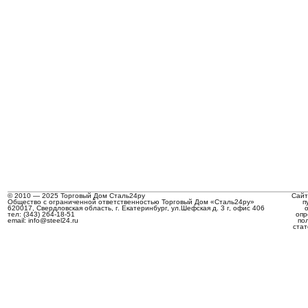
© 2010 — 2025 Торговый Дом Сталь24ру
Сайт
Общество с ограниченной ответственностью Торговый Дом «Сталь24ру»
п
620017, Свердловская область, г. Екатеринбург, ул.Шефская д. 3 г, офис 406
тел: (343) 264-18-51
опр
email: info@steel24.ru
по
стат