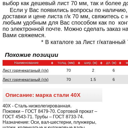
выбор как дешевый лист 70 мм, так и более д
Если у Вас появились вопросы по наличию,
доставки и цене листа г/к 70 мм, свяжитесь 
любым удобным для Вас способом как по кон
по электронной почте. Можно сделать заказ н
Вами свяжемся.
* В каталоге за Лист г/катанный
Похожие позиции
Наименование
толщ. (мм)
шир. (м)
дл. (м)
м
Лист горячекатаный (г/к)
70
2
6
Лист горячекатаный (г/к)
70
1.5
6
Описание: марка стали
40Х
40Х
- Сталь низколегированная.
Поковки – ГОСТ 8479-70. Сортовой прокат –
ГОСТ 4543-71. Трубы – ГОСТ 8733-74.
Назначение:
Оси, вал-шестерни, плунжеры,
штоки, коленчатые и кулачковые валы,