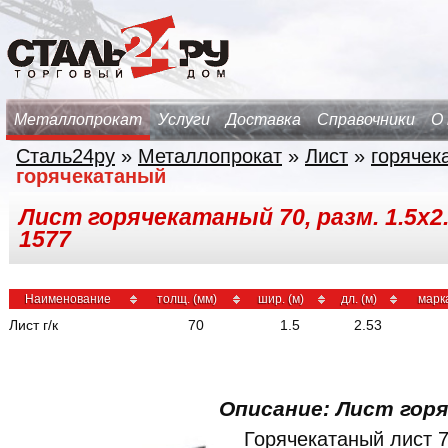
Металлопрокат
Услуги
Доставка
Справочники
О
Сталь24ру
»
Металлопрокат
»
Лист
»
горячек
горячекатаный
Лист горячекатаный 70, разм. 1.5х2.
1577
Наименование
толщ. (мм)
шир. (м)
дл. (м)
марк
Лист г/к
70
1.5
2.53
Описание: Лист гор
Горячекатаный лист 