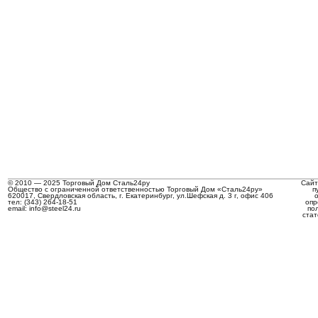
© 2010 — 2025 Торговый Дом Сталь24ру
Сайт
Общество с ограниченной ответственностью Торговый Дом «Сталь24ру»
п
620017, Свердловская область, г. Екатеринбург, ул.Шефская д. 3 г, офис 406
тел: (343) 264-18-51
опр
email: info@steel24.ru
по
стат