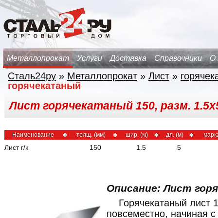
Металлопрокат
Услуги
Доставка
Справочники
О
Сталь24ру
»
Металлопрокат
»
Лист
»
горячек
горячекатаный
Лист горячекатаный 150, разм. 1.5х5
Наименование
толщ. (мм)
шир. (м)
дл. (м)
марк
Лист г/к
150
1.5
5
Описание: Лист гор
Горячекатаный лист 
повсеместно, начиная 