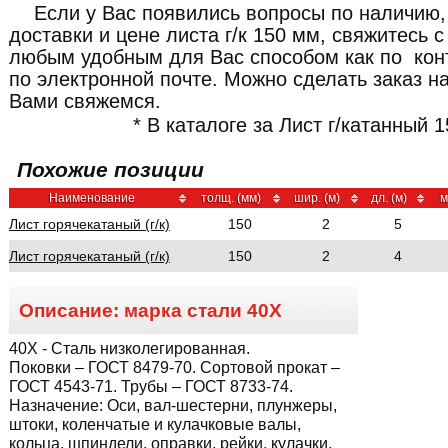
Если у Вас появились вопросы по наличию,
доставки и цене листа г/к 150 мм, свяжитесь
любым удобным для Вас способом как по кон
по электронной почте. Можно сделать заказ н
Вами свяжемся.
* В каталоге за Лист г/катанный 
Похожие позиции
Наименование
толщ. (мм)
шир. (м)
дл. (м)
м
Лист горячекатаный (г/к)
150
2
5
Лист горячекатаный (г/к)
150
2
4
Описание: марка стали
40Х
40Х
- Сталь низколегированная.
Поковки – ГОСТ 8479-70. Сортовой прокат –
ГОСТ 4543-71. Трубы – ГОСТ 8733-74.
Назначение:
Оси, вал-шестерни, плунжеры,
штоки, коленчатые и кулачковые валы,
кольца, шпиндели, оправки, рейки, кулачки,