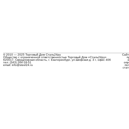
© 2010 — 2025 Торговый Дом Сталь24ру
Сайт
Общество с ограниченной ответственностью Торговый Дом «Сталь24ру»
п
620017, Свердловская область, г. Екатеринбург, ул.Шефская д. 3 г, офис 406
тел: (343) 264-18-51
опр
email: info@steel24.ru
по
стат