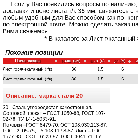
Если у Вас появились вопросы по наличию,
доставки и цене листа г/к 36 мм, свяжитесь 
любым удобным для Вас способом как по кон
по электронной почте. Можно сделать заказ н
Вами свяжемся.
* В каталоге за Лист г/катанный
Похожие позиции
Наименование
толщ. (мм)
шир. (м)
дл. (м)
м
Лист горячекатаный (г/к)
36
1.5
6
Лист горячекатаный (г/к)
36
1.5
6
Описание: марка стали
20
20
- Сталь углеродистая качественная.
Сортовой прокат – ГОСТ 1050-88, ГОСТ 107-
02-78, ТУ 14-1-5033-91.
Поковки –ГОСТ 8479-70, ОСТ 108.030.113-87,
ГОСТ 2105-75, ТУ 108.11.98-87. Лист – ГОСТ
1577-93, ГОСТ 16523-97, ГОСТ 4041-71, ТУ