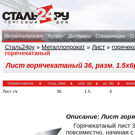
Металлопрокат
Услуги
Доставка
Справочники
О
Сталь24ру
»
Металлопрокат
»
Лист
»
горячек
горячекатаный
Лист горячекатаный 36, разм. 1.5х6(
Наименование
толщ. (мм)
шир. (м)
дл. (м)
марк
Лист г/к
36
1.5
6
Описание: Лист гор
Горячекатаный лист 
повсеместно, начиная 