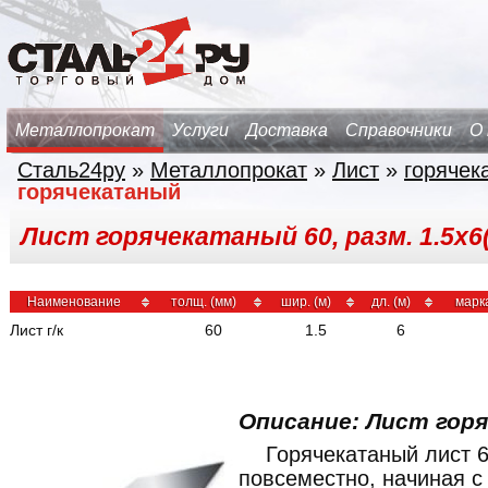
Металлопрокат
Услуги
Доставка
Справочники
О
Сталь24ру
»
Металлопрокат
»
Лист
»
горячек
горячекатаный
Лист горячекатаный 60, разм. 1.5х6(
Наименование
толщ. (мм)
шир. (м)
дл. (м)
марк
Лист г/к
60
1.5
6
Описание: Лист гор
Горячекатаный лист 
повсеместно, начиная 