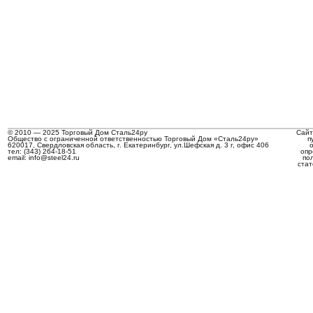
© 2010 — 2025 Торговый Дом Сталь24ру
Сайт
Общество с ограниченной ответственностью Торговый Дом «Сталь24ру»
п
620017, Свердловская область, г. Екатеринбург, ул.Шефская д. 3 г, офис 406
тел: (343) 264-18-51
опр
email: info@steel24.ru
по
стат