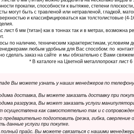
чности прокатки, способности к вытяжке, степени плоскости,
сты могут быть с травленой или нетравленой, гладкой, мат
верхностью и классифицироваться как толстолистовые (4-1
делия.
 лист 6 мм (титан) как в тоннах так и в метрах, возможна 
от.
осы по наличию, техническим характеристикам, условиям до
 менеджерами любым удобным для Вас способом: по контак
но сделать заказ на сайте и мы обязательно с Вами свяжем
* В каталоге на Цветной металлопрокат лист 6 
складе Вы можете узнать у наших менеджеров по телефону
ходима доставка, Вы можете заказать доставку при покуп
ходима разгрузка, Вы может заказать услуги манипулятора
ет осуществлена как самостоятельно так и с сопровожде
мо предварительно подготовить (резка, гибка, сверление 
ь данные услуги при покупке.
м полный прайс. Вы можете связаться с нашими менеджер