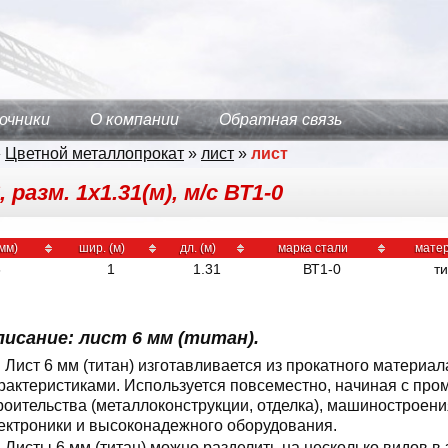
очники
О компании
Обратная связь
»
Цветной металлопрокат
»
лист
»
лист
азм. 1х1.31(м), м/с ВТ1-0
мм)
шир. (м)
дл. (м)
марка стали
мате
6
1
1.31
ВТ1-0
ти
исание: лист 6 мм (титан).
Лист 6 мм (титан) изготавливается из прокатного материа
рактеристиками. Используется повсеместно, начиная с пр
роительства (металлоконструкции, отделка), машиностроен
ектроники и высоконадежного оборудования.
Листы 6 мм (титан) можно разделить на несколько видов в 