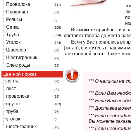
Проволока
(111)
то
ли
Профлист
(57)
по
Рельсы
(3)
из
Сетка
(108)
Вы можете приобрести у нас
Труба
доставка товара до места раб
(634)
Если у Вас появились вопр
Уголок
(144)
(титан), свяжитесь с нашими
Швеллер
(88)
электронной почте. Также мож
Шестигранник
(74)
Электроды
(28)
Цветной прокат
лента
*** О наличии на 
(30)
лист
(59)
*** Если Вам необ
проволока
(19)
*** Если Вам необ
пруток
(183)
*** Доставка мож
труба
(76)
*** Если необходи
уголок
(6)
Вы можете заказат
шестигранник
(18)
*** Если необходи