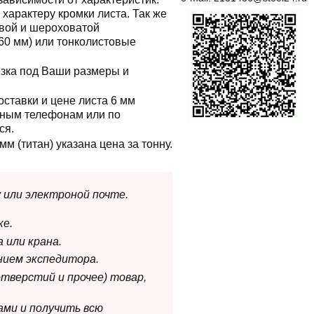
 характеру кромки листа. Так же
овой и шероховатой
60 мм) или тонколистовые
резка под Ваши размеры и
ставки и цене листа 6 мм
тным телефонам или по
ся.
мм (титан) указана цена за тонну.
 или электроной почте.
ке.
 или крана.
нием экспедитора.
отверстий и прочее) товар,
ами и получить всю