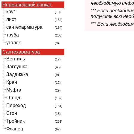
необходимую инфо
Нержавеющий прокат
*** Если необход
круг
(10)
получить всю нео
лист
(164)
*** Если необходи
сантехарматура
(184)
труба
(280)
уголок
(9)
Сантехарматура
Вентиль
(12)
Заглушка
(46)
Задвижка
(9)
Кран
(12)
Муфта
(29)
Отвод
(137)
Переход
(181)
Сгон
(18)
Тройник
(231)
Фланец
(62)