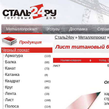
Металлопрокат
Услуги
Доставка
Справ
Сталь24ру
»
Металлопрокат
Продукция
Лист титановый 6, р
Черный прокат
Арматура
(110)
Наименование
толщ. (
Балка
(68)
лист
Канат
(73)
Катанка
(8)
Квадрат
(441)
Оп
Круг
(85)
Лента
ха
(19)
ст
Лист
(168)
эл
Полоса
(114)