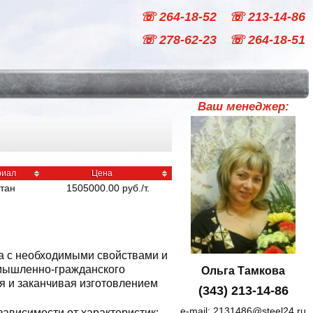
☏ 264-18-52
☏ 213-14-86
☏ 278-62-23
☏ 264-18-51
Ваш менеджер:
риал
Цена
тан
1505000.00
руб
./
т.
ла с необходимыми свойствами и
омышленно-гражданского
Ольга Тамкова
ия и заканчивая изготовлением
(343) 213-14-86
e-mail:
2131486@steel24.ru
зависимости от характеристик: