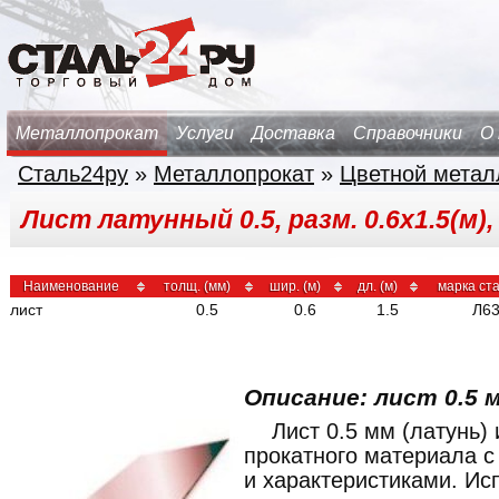
Металлопрокат
Услуги
Доставка
Справочники
О
Сталь24ру
»
Металлопрокат
»
Цветной метал
Лист латунный 0.5, разм. 0.6х1.5(м),
Наименование
толщ. (мм)
шир. (м)
дл. (м)
марка ст
лист
0.5
0.6
1.5
Л6
Описание: лист 0.5 м
Лист 0.5 мм (латунь)
прокатного материала 
и характеристиками. Ис