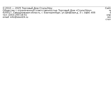
© 2010 — 2025 Торговый Дом Сталь24ру
Сайт
Общество с ограниченной ответственностью Торговый Дом «Сталь24ру»
п
620017, Свердловская область, г. Екатеринбург, ул.Шефская д. 3 г, офис 406
тел: (343) 264-18-51
опр
email: info@steel24.ru
по
стат