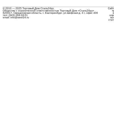
© 2010 — 2025 Торговый Дом Сталь24ру
Сайт
Общество с ограниченной ответственностью Торговый Дом «Сталь24ру»
п
620017, Свердловская область, г. Екатеринбург, ул.Шефская д. 3 г, офис 406
тел: (343) 264-18-51
опр
email: info@steel24.ru
по
стат