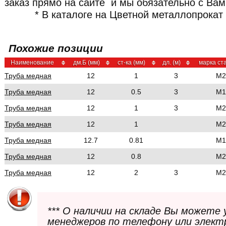
заказ прямо на сайте и мы обязательно с Ва
* В каталоге на Цветной металлопрокат 
Похожие позиции
Наименование
дм.Б (мм)
ст-ка (мм)
дл. (м)
марка ст
Труба медная
12
1
3
М2
Труба медная
12
0.5
3
М1
Труба медная
12
1
3
М2
Труба медная
12
1
М2
Труба медная
12.7
0.81
М1
Труба медная
12
0.8
М2
Труба медная
12
2
3
М2
*** О наличии на складе Вы можете
менеджеров по телефону или элект