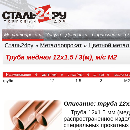
Металлопрокат
Услуги
Доставка
Справочники
О
Сталь24ру
»
Металлопрокат
»
Цветной метал
Труба медная 12х1.5 / 3(м), м/с М2
Наименование
дм.Б (мм)
ст-ка (мм)
дл. (м)
марка ст
труба
12
1.5
3
М2
Описание: труба 12x1
Труба 12x1.5 мм (мед
распространенное изде
специальных прокатных 